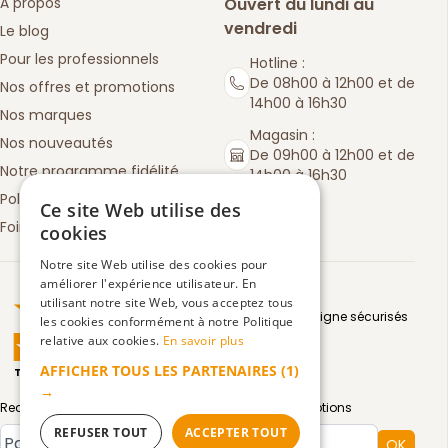
À propos
Ouvert du lundi au
vendredi
Le blog
Pour les professionnels
Hotline :
De 08h00 à 12h00 et de
Nos offres et promotions
14h00 à 16h30
Nos marques
Magasin :
Nos nouveautés
De 09h00 à 12h00 et de
Notre programme fidélité
14h00 à 16h30
Politique de retours
Ce site Web utilise des
Foire aux questions
cookies
Notre site Web utilise des cookies pour
améliorer l'expérience utilisateur. En
Truspilot : La Boutique des chefs
utilisant notre site Web, vous acceptez tous
Moyens de paiement en ligne sécurisés
les cookies conformément à notre Politique
relative aux cookies.
En savoir plus
AFFICHER TOUS LES PARTENAIRES
(1)
TrustScore
4.5
3083
avis
|
→
Recevez par email toute notre actualité et nos promotions
Type de compte
REFUSER TOUT
ACCEPTER TOUT
OK