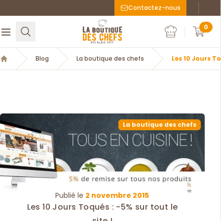
Contactez-nous
Faceboo
Inst
La Boutique des chefs
0
Rechercher
Ouvrir le menu
Mon compte
Mon c
Blog
La boutique des chefs
Les 10 Jours To
Accueil
La boutique des chefs
Publié le
2 novembre 2015
Les 10 Jours Toqués : -5% sur tout le
site !