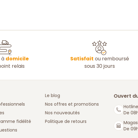
n à
domicile
Satisfait
ou remboursé
oint relais
sous 30 jours
Le blog
Ouvert du
ofessionnels
Nos offres et promotions
Hotline
es
Nos nouveautés
De 08h
ramme fidélité
Politique de retours
Magasi
De 09h
uestions