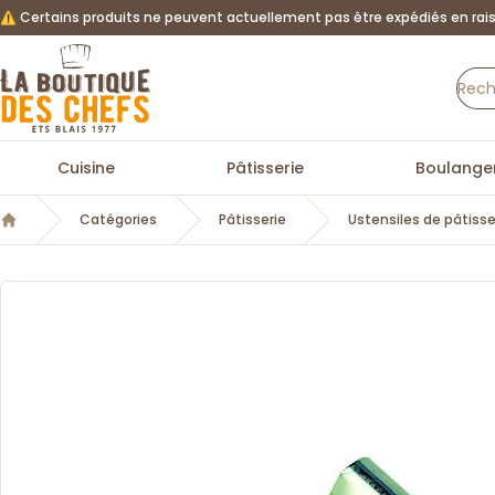
⚠️ Certains produits ne peuvent actuellement pas être expédiés en rais
La Boutique des chefs
Cuisine
Pâtisserie
Boulanger
Catégories
Pâtisserie
Ustensiles de pâtisse
Accueil