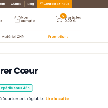
efs
Guides
Blog
Contactez-nous
Facebook : La Bo
Instagram : La
ue des chefs
0
Mon
0
articles
Mon compte
compte
0,00 €
Mon compte
is
Matériel CHR
Promotions
frer Cœur
 Expédié sous 48h
 à écartement réglable.
Lire la suite