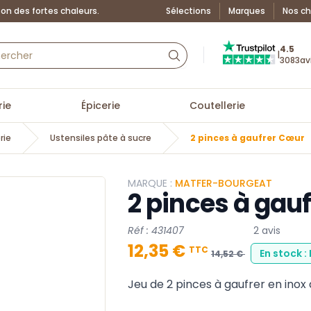
on des fortes chaleurs.
Sélections
Marques
Nos ch
Truspilot : La Boutiq
4.5
|
3083
av
ie
Épicerie
Coutellerie
rie
Ustensiles pâte à sucre
2 pinces à gaufrer Cœur
MARQUE :
MATFER-BOURGEAT
2 pinces à gau
Réf : 431407
2 avis
12,35 €
TTC
En stock :
14,52 €
Jeu de 2 pinces à gaufrer en inox