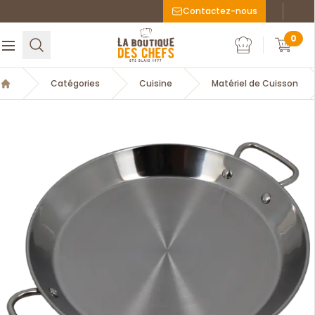
Contactez-nous
Faceboo
Inst
La Boutique des chefs
0
Rechercher
Ouvrir le menu
Mon compte
Mon c
Catégories
Cuisine
Matériel de Cuisson
Accueil