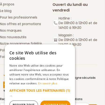
À propos
Ouvert du lundi au
vendredi
Le blog
Pour les professionnels
Hotline :
De 08h00 à 12h00 et de
Nos offres et promotions
14h00 à 16h30
Nos marques
Magasin :
Nos nouveautés
De 09h00 à 12h00 et de
Notre programme fidélité
14h00 à 16h30
Politique de retours
Ce site Web utilise des
Foire aux questions
cookies
Notre site Web utilise des cookies pour
améliorer l'expérience utilisateur. En
Truspilot : La Boutique des chefs
utilisant notre site Web, vous acceptez tous
Moyens de paiement en ligne sécurisés
les cookies conformément à notre Politique
relative aux cookies.
En savoir plus
AFFICHER TOUS LES PARTENAIRES
(1)
TrustScore
4.5
3083
avis
|
→
Recevez par email toute notre actualité et nos promotions
REFUSER TOUT
ACCEPTER TOUT