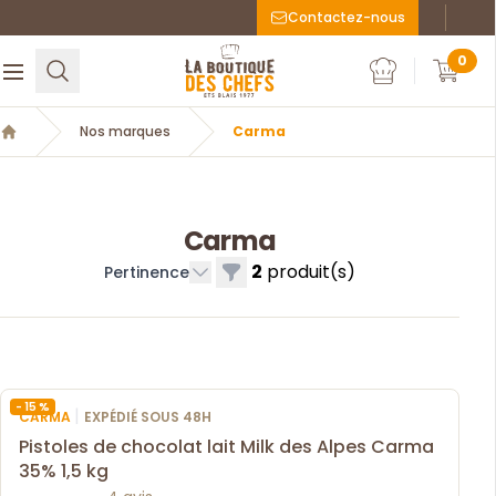
Contactez-nous
Faceboo
Inst
La Boutique des chefs
0
Rechercher
Ouvrir le menu
Mon compte
Mon c
Nos marques
Carma
Accueil
Carma
2
produit(s)
Filtres
Pertinence
- 15 %
|
CARMA
EXPÉDIÉ SOUS 48H
Pistoles de chocolat lait Milk des Alpes Carma
35% 1,5 kg