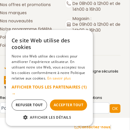
De 08h00 à 12h00 et de
Nos offres et promotions
14h00 à 16h30
Nos marques
Magasin :
Nos nouveautés
De 09h00 à 12h00 et de
Notre programme fidélité
14h00 à 16h30
Politique de retours
Ce site Web utilise des
Foire aux questions
cookies
Notre site Web utilise des cookies pour
améliorer l'expérience utilisateur. En
Truspilot : La Boutique des chefs
utilisant notre site Web, vous acceptez tous
Moyens de paiement en ligne sécurisés
les cookies conformément à notre Politique
relative aux cookies.
En savoir plus
AFFICHER TOUS LES PARTENAIRES
(1)
TrustScore
4.5
3083
avis
|
→
Recevez par email toute notre actualité et nos promotions
REFUSER TOUT
ACCEPTER TOUT
Type de compte
OK
AFFICHER LES DÉTAILS
Mentions légales
Confidentialité
CGV
Contactez-nous
STRICTEMENT NÉCESSAIRES
Facebook :
Instagram 