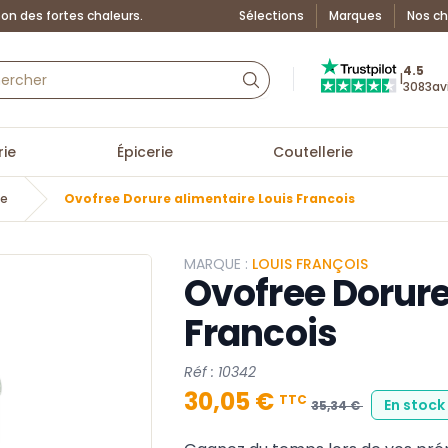
on des fortes chaleurs.
Sélections
Marques
Nos ch
Truspilot : La Boutiq
4.5
|
3083
av
ie
Épicerie
Coutellerie
ie
Ovofree Dorure alimentaire Louis Francois
MARQUE :
LOUIS FRANÇOIS
Ovofree Dorure
Francois
Réf : 10342
30,05 €
TTC
En stock
35,34 €