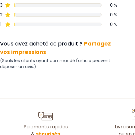
3
0 %
2
0 %
1
0 %
Vous avez acheté ce produit ?
Partagez
vos impressions
(Seuls les clients ayant commandé l'article peuvent
déposer un avis.)
Paiements rapides
Livraiso
&
sécurisés
ou en p