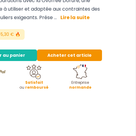
arations avec la Ovofree Dorure, une
e à utiliser et adaptée aux contraintes des
iers exigeants. Prése ...
Lire la suite
5,30 € 🔥
r au panier
Acheter cet article
Satisfait
Entreprise
ou
remboursé
normande