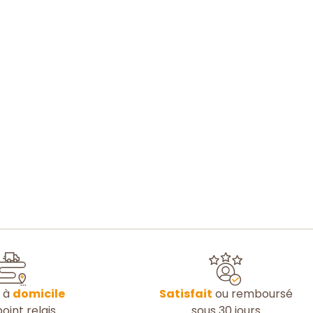
n à
domicile
Satisfait
ou remboursé
oint relais
sous 30 jours