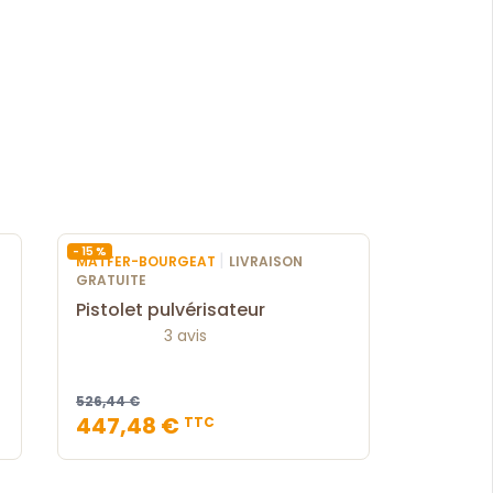
- 15 %
|
MATFER-BOURGEAT
LIVRAISON
GRATUITE
Pistolet pulvérisateur
3 avis
526,44 €
447,48 €
TTC