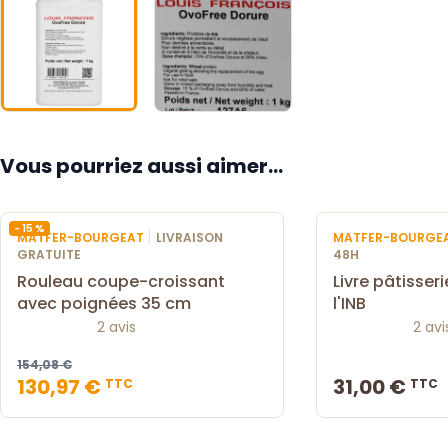
Vous pourriez aussi aimer...
- 15 %
|
MATFER-BOURGEAT
LIVRAISON
MATFER-BOURGE
GRATUITE
48H
Rouleau coupe-croissant
Livre pâtisser
avec poignées 35 cm
l'INB
2 avis
2 avi
154,08 €
130,97 €
31,00 €
TTC
TTC