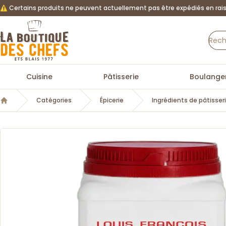
⚠️ Certains produits ne peuvent actuellement pas être expédiés en rais
La Boutique des chefs
Cuisine
Pâtisserie
Boulanger
Catégories
Épicerie
Ingrédients de pâtisser
Accueil