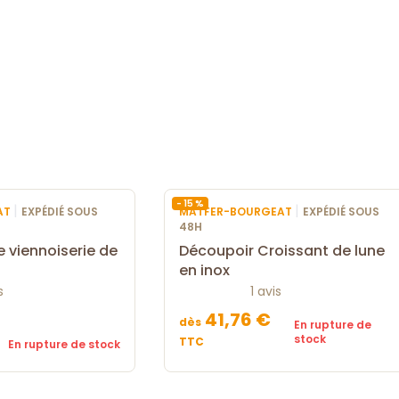
- 15 %
|
|
AT
EXPÉDIÉ SOUS
MATFER-BOURGEAT
EXPÉDIÉ SOUS
48H
ie viennoiserie de
Découpoir Croissant de lune
en inox
s
1 avis
41,76 €
dès
En rupture de
stock
TTC
En rupture de stock