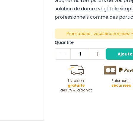
Gagnez du temps lors de vos prép
solution de dorure végétale simpl
professionnels comme des particul
Promotions :
vous économisez -
Quantité
1
Ajoute
Livraison
Paiements
gratuite
sécurisés
dès 79 € d'achat