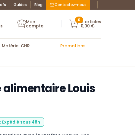
efs
Guides
Blog
Contactez-nous
Facebook : La Bo
Instagram : La
ue des chefs
0
Mon
0
articles
Mon compte
compte
0,00 €
Mon compte
is
Matériel CHR
Promotions
 alimentaire Louis
 : Expédié sous 48h