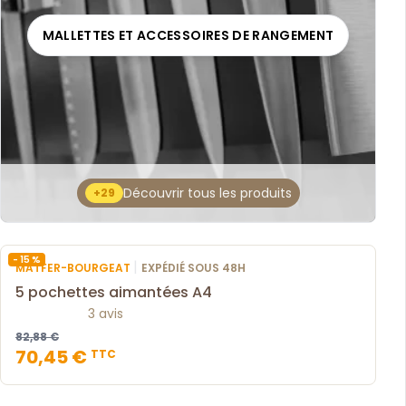
MALLETTES ET ACCESSOIRES DE RANGEMENT
Découvrir tous les produits
+29
- 15 %
|
MATFER-BOURGEAT
EXPÉDIÉ SOUS 48H
5 pochettes aimantées A4
3 avis
82,88 €
70,45 €
TTC