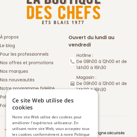
À propos
Ouvert du lundi au
vendredi
Le blog
Pour les professionnels
Hotline :
De 08h00 à 12h00 et de
Nos offres et promotions
14h00 à 16h30
Nos marques
Magasin :
Nos nouveautés
De 09h00 à 12h00 et de
Notre programme fidélité
14h00 à 16h30
Politique de retours
Ce site Web utilise des
Foire aux questions
cookies
Notre site Web utilise des cookies pour
améliorer l'expérience utilisateur. En
Truspilot : La Boutique des chefs
utilisant notre site Web, vous acceptez tous
Moyens de paiement en ligne sécurisés
les cookies conformément à notre Politique