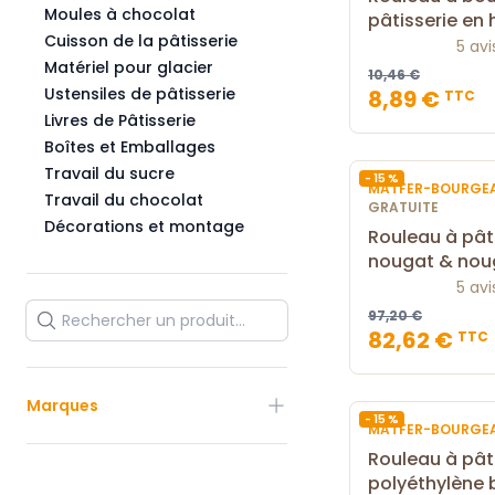
Moules à chocolat
pâtisserie en
Cuisson de la pâtisserie
5 avi
Matériel pour glacier
10,46 €
Ustensiles de pâtisserie
8,89 €
TTC
Livres de Pâtisserie
Boîtes et Emballages
Travail du sucre
- 15 %
MATFER-BOURGE
Travail du chocolat
GRATUITE
Décorations et montage
Rouleau à pâti
nougat & nou
5 avi
97,20 €
82,62 €
TTC
Marques
- 15 %
MATFER-BOURGE
Rouleau à pât
polyéthylène 