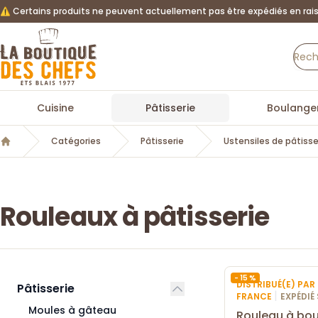
⚠️ Certains produits ne peuvent actuellement pas être expédiés en rais
La Boutique des chefs
Cuisine
Pâtisserie
Boulanger
Catégories
Pâtisserie
Ustensiles de pâtisse
Accueil
Rouleaux à pâtisserie
- 15 %
DISTRIBUÉ(E) PA
Pâtisserie
|
FRANCE
EXPÉDIÉ
Moules à gâteau
Rouleau à bou