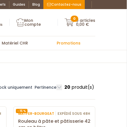
efs
Guides
Blog
Contactez-nous
Facebook : La Bo
Instagram : La
ue des chefs
0
Mon
0
articles
Mon compte
compte
0,00 €
Mon compte
is
Matériel CHR
Promotions
20
produit(s)
tock uniquement
Pertinence
- 15 %
|
H
MATFER-BOURGEAT
EXPÉDIÉ SOUS 48H
Rouleau à pâte et pâtisserie 42