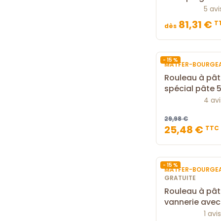
5 avi
81,31 €
T
dès
- 15 %
MATFER-BOURGE
Rouleau à pât
spécial pâte 
4 avi
29,98 €
25,48 €
TTC
- 15 %
MATFER-BOURGE
GRATUITE
Rouleau à pâti
vannerie ave
1 avis