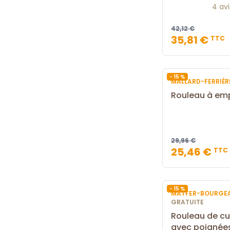
4 avi
42,12 €
35,81 €
TTC
- 15 %
MALLARD-FERRIÈ
Rouleau à em
29,96 €
25,46 €
TTC
- 15 %
MATFER-BOURGE
GRATUITE
Rouleau de cu
avec poignée