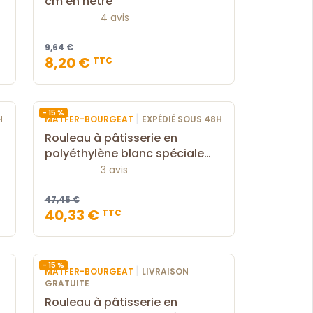
cm en hêtre
4 avis
9,64 €
8,20 €
TTC
- 15 %
|
H
MATFER-BOURGEAT
EXPÉDIÉ SOUS 48H
Rouleau à pâtisserie en
polyéthylène blanc spéciale
pâte 50 cm
3 avis
47,45 €
40,33 €
TTC
- 15 %
|
MATFER-BOURGEAT
LIVRAISON
GRATUITE
Rouleau à pâtisserie en