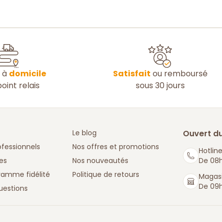
n à
domicile
Satisfait
ou remboursé
oint relais
sous 30 jours
Le blog
Ouvert du
ofessionnels
Nos offres et promotions
Hotline
es
Nos nouveautés
De 08h
ramme fidélité
Politique de retours
Magasi
De 09h
uestions
: La Boutique des chefs