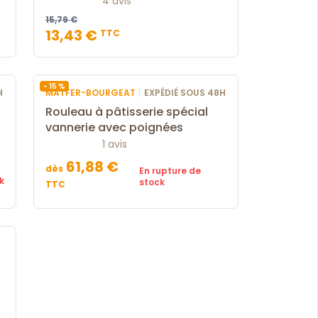
4 avis
15,79 €
13,43 €
TTC
- 15 %
|
H
MATFER-BOURGEAT
EXPÉDIÉ SOUS 48H
Rouleau à pâtisserie spécial
vannerie avec poignées
1 avis
61,88 €
dès
En rupture de
k
stock
TTC