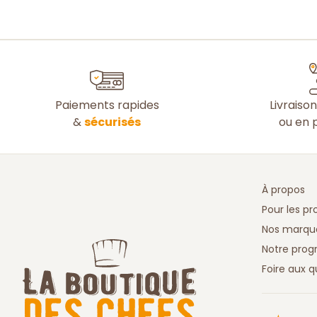
Paiements rapides
Livraiso
&
sécurisés
ou en p
À propos
Pour les pr
Nos marqu
Notre prog
Foire aux q
Truspilot 