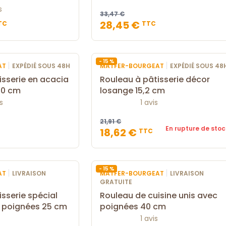
s
33,47 €
28,45 €
TC
TTC
- 15 %
|
|
AT
EXPÉDIÉ SOUS 48H
MATFER-BOURGEAT
EXPÉDIÉ SOUS 48
isserie en acacia
Rouleau à pâtisserie décor
50 cm
losange 15,2 cm
s
1 avis
21,91 €
En rupture de stoc
18,62 €
TTC
- 15 %
|
|
AT
LIVRAISON
MATFER-BOURGEAT
LIVRAISON
GRATUITE
sserie spécial
Rouleau de cuisine unis avec
c poignées 25 cm
poignées 40 cm
1 avis