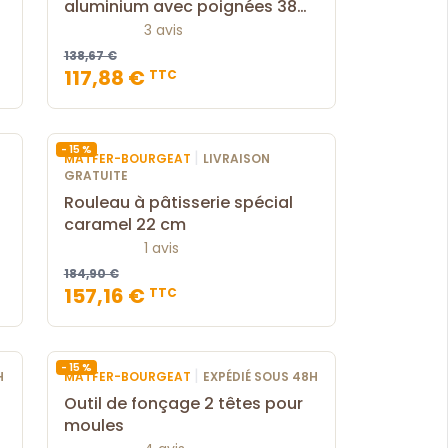
aluminium avec poignées 38
cm
3 avis
138,67 €
117,88 €
TTC
- 15 %
|
MATFER-BOURGEAT
LIVRAISON
GRATUITE
Rouleau à pâtisserie spécial
caramel 22 cm
1 avis
184,90 €
157,16 €
TTC
- 15 %
|
H
MATFER-BOURGEAT
EXPÉDIÉ SOUS 48H
Outil de fonçage 2 têtes pour
moules