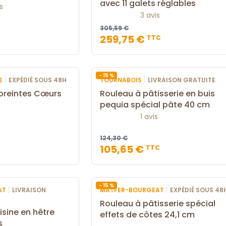
avec 11 galets réglables
s
3 avis
305,59 €
259,75 €
TTC
- 15 %
|
|
RE
EXPÉDIÉ SOUS 48H
TOURNABOIS
LIVRAISON GRATUITE
preintes Cœurs
Rouleau à pâtisserie en buis
pequia spécial pâte 40 cm
1 avis
124,30 €
105,65 €
TTC
- 15 %
|
|
AT
LIVRAISON
MATFER-BOURGEAT
EXPÉDIÉ SOUS 48
Rouleau à pâtisserie spécial
isine en hêtre
effets de côtes 24,1 cm
s