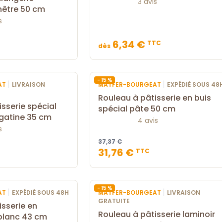
3 avis
 hêtre 50 cm
s
6,34 €
TTC
dès
- 15 %
|
|
AT
LIVRAISON
MATFER-BOURGEAT
EXPÉDIÉ SOUS 48
Rouleau à pâtisserie en buis
sserie spécial
spécial pâte 50 cm
gatine 35 cm
4 avis
s
37,37 €
31,76 €
TTC
- 15 %
|
|
AT
EXPÉDIÉ SOUS 48H
MATFER-BOURGEAT
LIVRAISON
GRATUITE
isserie en
Rouleau à pâtisserie laminoir
blanc 43 cm