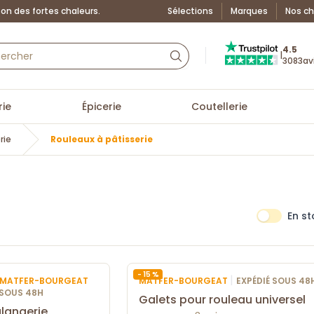
on des fortes chaleurs.
Sélections
Marques
Nos ch
Truspilot : La Boutiq
4.5
|
3083
av
ie
Épicerie
Coutellerie
rie
Rouleaux à pâtisserie
En s
- 15 %
|
R MATFER-BOURGEAT
MATFER-BOURGEAT
EXPÉDIÉ SOUS 48
 SOUS 48H
Galets pour rouleau universel
langerie