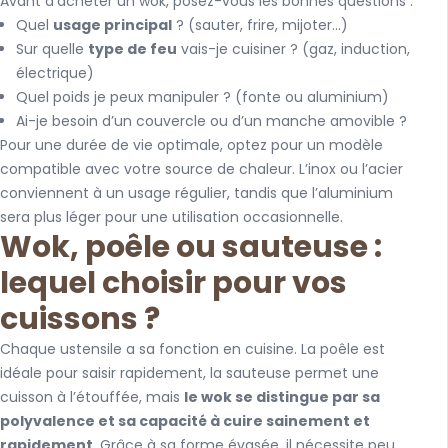
Avant d’acheter un wok, posez-vous les bonnes questions :
Quel
usage principal
? (sauter, frire, mijoter...)
Sur quelle
type de feu
vais-je cuisiner ? (gaz, induction,
électrique)
Quel poids je peux manipuler ? (fonte ou aluminium)
Ai-je besoin d’un couvercle ou d’un manche amovible ?
Pour une durée de vie optimale, optez pour un modèle
compatible avec votre source de chaleur. L’inox ou l’acier
conviennent à un usage régulier, tandis que l’aluminium
sera plus léger pour une utilisation occasionnelle.
Wok, poêle ou sauteuse :
lequel choisir pour vos
cuissons ?
Chaque ustensile a sa fonction en cuisine. La poêle est
idéale pour saisir rapidement, la sauteuse permet une
cuisson à l’étouffée, mais
le wok se distingue par sa
polyvalence et sa capacité à cuire sainement et
rapidement
. Grâce à sa forme évasée, il nécessite peu