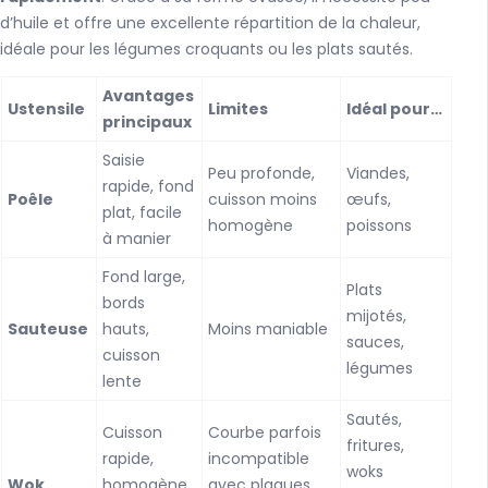
d’huile et offre une excellente répartition de la chaleur,
idéale pour les légumes croquants ou les plats sautés.
Avantages
Ustensile
Limites
Idéal pour…
principaux
Saisie
Peu profonde,
Viandes,
rapide, fond
Poêle
cuisson moins
œufs,
plat, facile
homogène
poissons
à manier
Fond large,
Plats
bords
mijotés,
Sauteuse
hauts,
Moins maniable
sauces,
cuisson
légumes
lente
Sautés,
Cuisson
Courbe parfois
fritures,
rapide,
incompatible
woks
Wok
homogène,
avec plaques