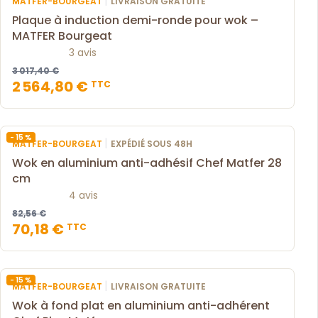
|
MATFER-BOURGEAT
LIVRAISON GRATUITE
Plaque à induction demi-ronde pour wok –
MATFER Bourgeat
3 avis
3 017,40 €
2 564,80 €
TTC
- 15 %
|
MATFER-BOURGEAT
EXPÉDIÉ SOUS 48H
Wok en aluminium anti-adhésif Chef Matfer 28
cm
4 avis
82,56 €
70,18 €
TTC
- 15 %
|
MATFER-BOURGEAT
LIVRAISON GRATUITE
Wok à fond plat en aluminium anti-adhérent