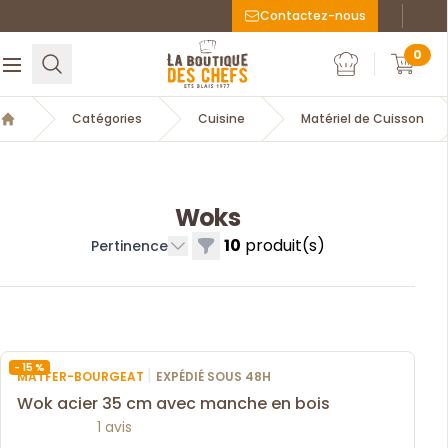
Contactez-nous
Faceboo
Inst
La Boutique des chefs
0
Rechercher
Ouvrir le menu
Mon compte
Mon c
Catégories
Cuisine
Matériel de Cuisson
Accueil
Woks
10
produit(s)
Filtres
Pertinence
- 15 %
|
MATFER-BOURGEAT
EXPÉDIÉ SOUS 48H
Wok acier 35 cm avec manche en bois
1 avis