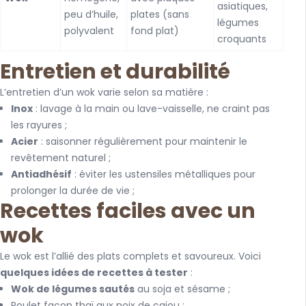
asiatiques,
peu d’huile,
plates (sans
légumes
polyvalent
fond plat)
croquants
Entretien et durabilité
L’entretien d’un wok varie selon sa matière :
Inox
: lavage à la main ou lave-vaisselle, ne craint pas
les rayures ;
Acier
: saisonner régulièrement pour maintenir le
revêtement naturel ;
Antiadhésif
: éviter les ustensiles métalliques pour
prolonger la durée de vie ;
Recettes faciles avec un
wok
Le wok est l’allié des plats complets et savoureux. Voici
quelques idées de recettes à tester
:
Wok de légumes sautés
au soja et sésame ;
Poulet façon thaï aux noix de cajou ;