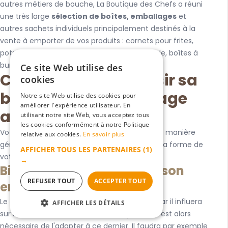
autres métiers de bouche, La Boutique des Chefs a réuni
une très large
sélection de boîtes, emballages
et
autres sachets individuels principalement destinés à la
vente à emporter de vos produits :
cornets pour frites
,
pots à pâtes, barquettes en bois,
bols à salade
, boîtes à
burger…
Ce site Web utilise des
Comment bien choisir sa
cookies
boîte ou son emballage
Notre site Web utilise des cookies pour
améliorer l'expérience utilisateur. En
alimentaire ?
utilisant notre site Web, vous acceptez tous
les cookies conformément à notre Politique
Votre boîte, barquette ou votre emballage de manière
relative aux cookies.
En savoir plus
générale doit être robuste, léger et adapté à la forme de
AFFICHER TOUS LES PARTENAIRES
(1)
votre préparation.
→
Bien choisir la matière de son
REFUSER TOUT
ACCEPTER TOUT
emballage alimentaire
Le choix de la matière est le plus important car il influera
AFFICHER LES DÉTAILS
sur la bonne conservation de votre produit. Il est alors
STRICTEMENT NÉCESSAIRES
nécessaire de l'adapter à ce dernier. Il faudra par exemple