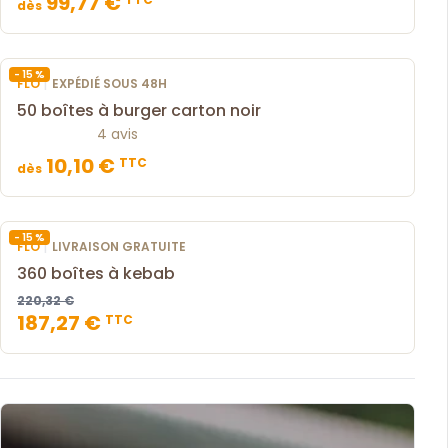
99,77 €
dès
- 15 %
|
FLO
EXPÉDIÉ SOUS 48H
50 boîtes à burger carton noir
4 avis
10,10 €
TTC
dès
- 15 %
|
FLO
LIVRAISON GRATUITE
360 boîtes à kebab
220,32 €
187,27 €
TTC