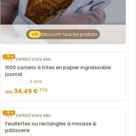
Découvrir tous les produits
+19
- 15 %
|
FLO
EXPÉDIÉ SOUS 48H
1000 cornets à frites en papier ingraissable
journal
4 avis
34,45 €
TTC
dès
- 15 %
|
FLO
EXPÉDIÉ SOUS 48H
Feuillettes ou rectangles à mousse &
pâtisserie