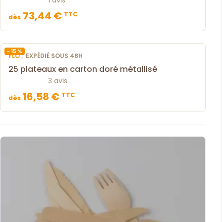
1 avis
73,44 €
TTC
dès
- 15 %
|
FLO
EXPÉDIÉ SOUS 48H
25 plateaux en carton doré métallisé
3 avis
16,58 €
TTC
dès