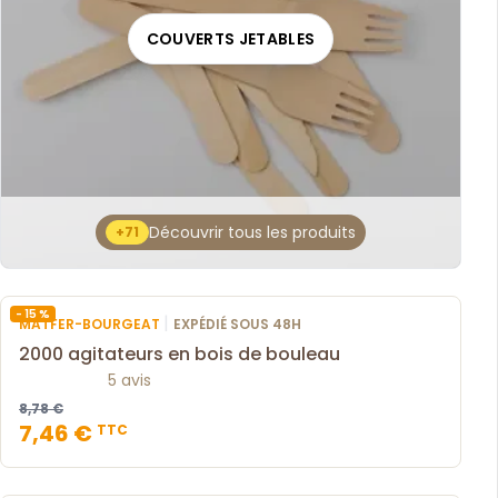
COUVERTS JETABLES
Découvrir tous les produits
+71
- 15 %
|
MATFER-BOURGEAT
EXPÉDIÉ SOUS 48H
2000 agitateurs en bois de bouleau
5 avis
8,78 €
7,46 €
TTC