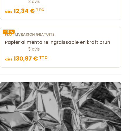
3 avis
12,34 €
TTC
dès
- 15 %
|
FLO
LIVRAISON GRATUITE
Papier alimentaire ingraissable en kraft brun
5 avis
130,97 €
TTC
dès