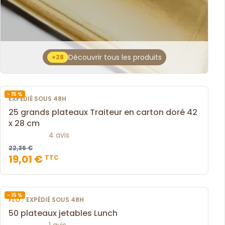
Découvrir tous les produits
+28
- 15 %
EXPÉDIÉ SOUS 48H
25 grands plateaux Traiteur en carton doré 42
x 28 cm
4 avis
22,36 €
19,01 €
TTC
- 15 %
|
FLO
EXPÉDIÉ SOUS 48H
50 plateaux jetables Lunch