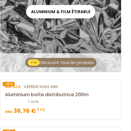
ALUMINIUM & FILM ÉTIRABLE
Découvrir tous les produits
+14
- 15 %
|
MBPACK
EXPÉDIÉ SOUS 48H
Aluminium boîte distributrice 200m
1 avis
36,76 €
TTC
dès