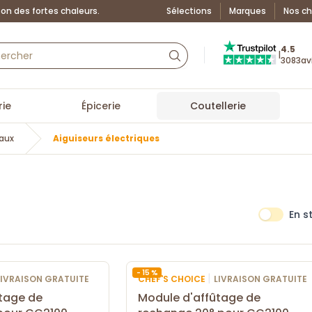
on des fortes chaleurs.
Sélections
Marques
Nos ch
Truspilot : La Boutiq
4.5
|
3083
av
ie
Épicerie
Coutellerie
eaux
Aiguiseurs électriques
En s
- 15 %
|
LIVRAISON GRATUITE
CHEF'S CHOICE
LIVRAISON GRATUITE
tage de
Module d'affûtage de