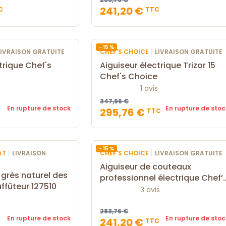
241,20 €
C
TTC
- 15 %
|
LIVRAISON GRATUITE
CHEF'S CHOICE
LIVRAISON GRATUITE
trique Chef's
Aiguiseur électrique Trizor 15
Chef's Choice
1 avis
347,96 €
En rupture de stock
En rupture de stoc
295,76 €
TTC
- 15 %
|
|
AT
LIVRAISON
CHEF'S CHOICE
LIVRAISON GRATUITE
Aiguiseur de couteaux
 grès naturel des
professionnel électrique Chef’
ffûteur 127510
Choice CC1520
3 avis
283,76 €
En rupture de stock
En rupture de stoc
241,20 €
C
TTC