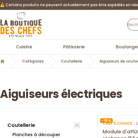
⚠️ Certains produits ne peuvent actuellement pas être expédiés en rais
La Boutique des chefs
Cuisine
Pâtisserie
Boulanger
Catégories
Coutellerie
Aiguiseurs de cout
Accueil
Aiguiseurs électriques
- 15 %
|
CHEF'S CHOICE
Coutellerie
Module d'affû
Planches à découper