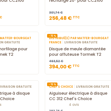
pour CC2100
rechange 20° pour CC2100
301,74 €
256,48 €
C
TTC
- 15 %
R MATFER-BOURGEAT
DISTRIBUÉ(E) PAR MATFER-BOURGEAT
|
ON GRATUITE
FRANCE
LIVRAISON GRATUITE
orfilage pour
Disque de meule diamantée
rmek T2
pour affuteuse Tormek T2
463,52 €
394,00 €
TTC
- 15 %
|
LIVRAISON GRATUITE
CHEF'S CHOICE
LIVRAISON GRATUITE
trique à disque
Aiguiseur électrique à disque
 Choice
CC 312 Chef's Choice
s
4 avis
283,76 €