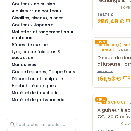
rechange 15° 
Couteaux de cuisine
1 avis
Aiguiseurs de couteaux
301,74 €
Cisailles, ciseaux, pinces
256,48 €
TT
Couteaux Japonais
Mallettes et rangement pour
couteaux
- 15 %
Râpes de cuisine
DISTRIBUÉ(E) PA
|
FRANCE
LIVRAIS
Lyre, coupe foie gras &
Disque de dém
saucisson
affuteuse To
Mandolines
Coupe Légumes, Coupe Fruits
190,03 €
161,53 €
TTC
Décoration et sculpture
Hachoirs électriques
Matériel de boucherie
Matériel de poissonnerie
- 15 %
|
CHEF'S CHOICE
Aiguiseur élec
CC 120 Chef's
4 avi
322,28 €