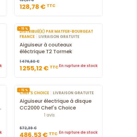
128,78 €
TTC
- 15 %
DISTRIBUÉ(E) PAR MATFER-BOURGEAT
|
FRANCE
LIVRAISON GRATUITE
Aiguiseur à couteaux
éléctrique T2 Tormek
1 476,60 €
k
En rupture de stock
1 255,12 €
TTC
- 15 %
|
CHEF'S CHOICE
LIVRAISON GRATUITE
Aiguiseur électrique à disque
s
CC2000 Chef's Choice
1 avis
572,39 €
k
En rupture de stock
486,53 €
TTC