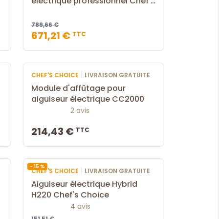
électrique professionnel Chef’s
Choice CC2100
789,66 €
671,21 €
TTC
|
CHEF'S CHOICE
LIVRAISON GRATUITE
Module d'affûtage pour
aiguiseur électrique CC2000
2 avis
214,43 €
TTC
- 15 %
|
CHEF'S CHOICE
LIVRAISON GRATUITE
Aiguiseur électrique Hybrid
H220 Chef's Choice
4 avis
151,51 €