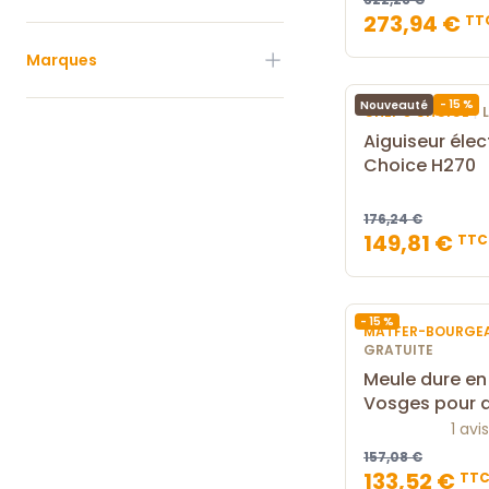
273,94 €
TT
Marques
- 15 %
Nouveauté
|
CHEF'S CHOICE
Aiguiseur élec
Choice H270
176,24 €
149,81 €
TTC
- 15 %
MATFER-BOURGE
GRATUITE
Meule dure en
Vosges pour a
1 avis
157,08 €
133,52 €
TT