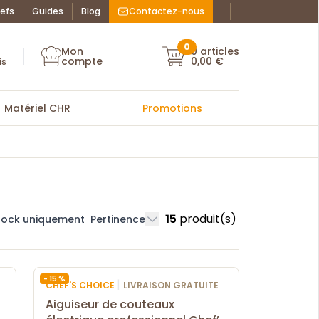
efs
Guides
Blog
Contactez-nous
Facebook : La Bo
Instagram : La
ue des chefs
0
Mon
0
articles
Mon compte
compte
0,00 €
Mon compte
is
Matériel CHR
Promotions
15
produit(s)
tock uniquement
Pertinence
- 15 %
|
CHEF'S CHOICE
LIVRAISON GRATUITE
Aiguiseur de couteaux