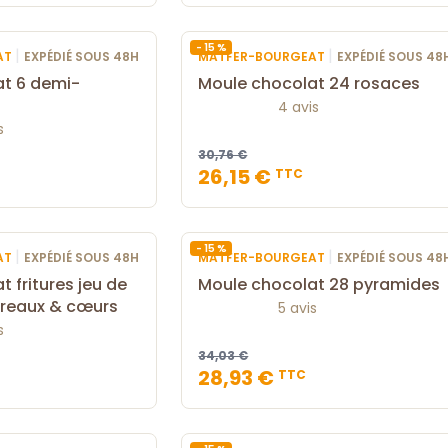
- 15 %
|
|
AT
EXPÉDIÉ SOUS 48H
MATFER-BOURGEAT
EXPÉDIÉ SOUS 48
at 6 demi-
Moule chocolat 24 rosaces
4 avis
s
30,76 €
26,15 €
TTC
- 15 %
|
|
AT
EXPÉDIÉ SOUS 48H
MATFER-BOURGEAT
EXPÉDIÉ SOUS 48
 fritures jeu de
Moule chocolat 28 pyramides
arreaux & cœurs
5 avis
s
34,03 €
28,93 €
TTC