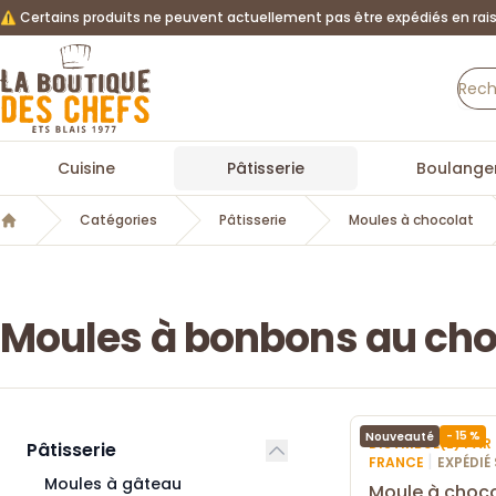
⚠️ Certains produits ne peuvent actuellement pas être expédiés en rais
La Boutique des chefs
Cuisine
Pâtisserie
Boulanger
Catégories
Pâtisserie
Moules à chocolat
Accueil
Moules à bonbons au cho
- 15 %
Nouveauté
DISTRIBUÉ(E) PA
Pâtisserie
|
FRANCE
EXPÉDIÉ
Moules à gâteau
Moule à choco