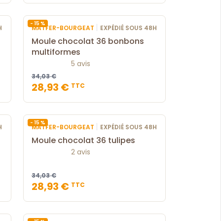
- 15 %
|
H
MATFER-BOURGEAT
EXPÉDIÉ SOUS 48H
Moule chocolat 36 bonbons
multiformes
5 avis
34,03 €
28,93 €
TTC
- 15 %
|
H
MATFER-BOURGEAT
EXPÉDIÉ SOUS 48H
Moule chocolat 36 tulipes
2 avis
34,03 €
28,93 €
TTC