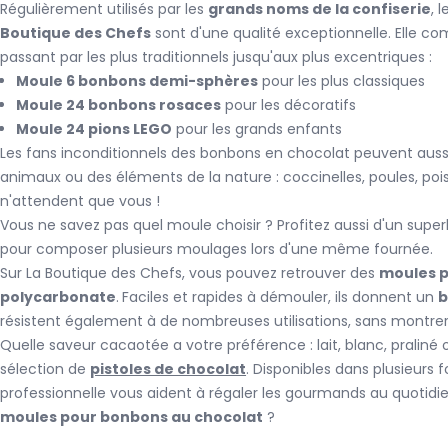
Régulièrement utilisés par les
grands noms de la confiserie
, 
Boutique des Chefs
sont d'une qualité exceptionnelle. Elle c
passant par les plus traditionnels jusqu'aux plus excentriques :
Moule 6 bonbons demi-sphères
pour les plus classiques
Moule 24 bonbons rosaces
pour les décoratifs
Moule 24 pions LEGO
pour les grands enfants
Les fans inconditionnels des bonbons en chocolat peuvent aussi
animaux ou des éléments de la nature : coccinelles, poules, pois
n'attendent que vous !
Vous ne savez pas quel moule choisir ? Profitez aussi d'un supe
pour composer plusieurs moulages lors d'une même fournée.
Sur La Boutique des Chefs, vous pouvez retrouver des
moules p
polycarbonate
.
Faciles et rapides à démouler, ils donnent un
b
résistent également à de nombreuses utilisations, sans montrer
Quelle saveur cacaotée a votre préférence : lait, blanc, praliné
sélection de
pistoles de chocolat
. Disponibles dans plusieurs 
professionnelle vous aident à régaler les gourmands au quotidi
moules pour bonbons au chocolat
?