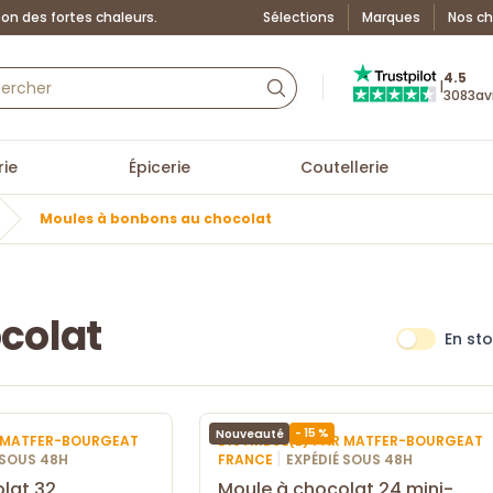
on des fortes chaleurs.
Sélections
Marques
Nos ch
Truspilot : La Boutiq
4.5
|
3083
av
ie
Épicerie
Coutellerie
Moules à bonbons au chocolat
colat
En st
- 15 %
Nouveauté
R MATFER-BOURGEAT
DISTRIBUÉ(E) PAR MATFER-BOURGEAT
|
 SOUS 48H
FRANCE
EXPÉDIÉ SOUS 48H
lat 32
Moule à chocolat 24 mini-