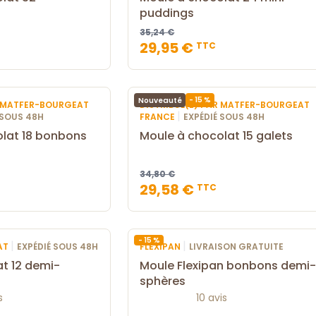
puddings
35,24 €
29,95 €
TTC
- 15 %
Nouveauté
R MATFER-BOURGEAT
DISTRIBUÉ(E) PAR MATFER-BOURGEAT
|
 SOUS 48H
FRANCE
EXPÉDIÉ SOUS 48H
lat 18 bonbons
Moule à chocolat 15 galets
34,80 €
29,58 €
TTC
- 15 %
|
|
AT
EXPÉDIÉ SOUS 48H
FLEXIPAN
LIVRAISON GRATUITE
t 12 demi-
Moule Flexipan bonbons demi
sphères
s
10 avis