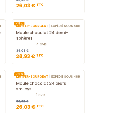
26,03 €
TTC
- 15 %
|
H
MATFER-BOURGEAT
EXPÉDIÉ SOUS 48H
e
Moule chocolat 24 demi-
sphères
4 avis
34,03 €
28,93 €
TTC
- 15 %
|
H
MATFER-BOURGEAT
EXPÉDIÉ SOUS 48H
Moule chocolat 24 œufs
smileys
1 avis
30,62 €
26,03 €
TTC