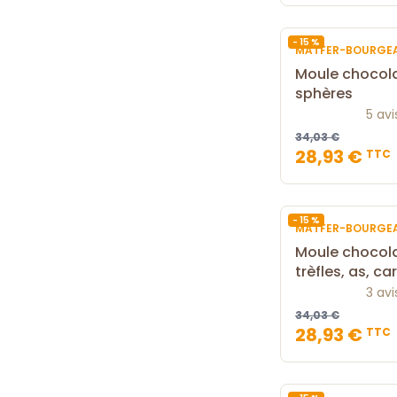
- 15 %
MATFER-BOURGE
Moule chocol
sphères
5 avi
34,03 €
28,93 €
TTC
- 15 %
MATFER-BOURGE
Moule chocolat
trèfles, as, c
3 avi
34,03 €
28,93 €
TTC