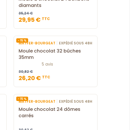
diamants
35,24 €
29,95 €
TTC
- 15 %
|
MATFER-BOURGEAT
EXPÉDIÉ SOUS 48H
Moule chocolat 32 bûches
35mm
5 avis
30,82 €
26,20 €
TTC
- 15 %
|
MATFER-BOURGEAT
EXPÉDIÉ SOUS 48H
-
Moule chocolat 24 dômes
carrés
30,62 €