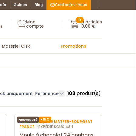
efs
Guides
Blog
Contactez-nous
Facebook : La Bo
Instagram : La
ue des chefs
0
Mon
0
articles
Mon compte
compte
0,00 €
Mon compte
is
Matériel CHR
Promotions
103
produit(s)
ock uniquement
Pertinence
- 15 %
Nouveauté
DISTRIBUÉ(E) PAR MATFER-BOURGEAT
|
FRANCE
EXPÉDIÉ SOUS 48H
Moule à chocolat 24 bonbons