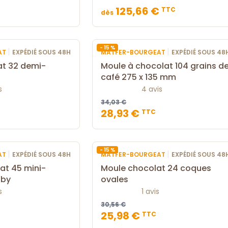
125,66 €
TTC
dès
- 15 %
|
|
AT
EXPÉDIÉ SOUS 48H
MATFER-BOURGEAT
EXPÉDIÉ SOUS 48
at 32 demi-
Moule à chocolat 104 grains d
café 275 x 135 mm
s
4 avis
34,03 €
28,93 €
TTC
- 15 %
|
|
AT
EXPÉDIÉ SOUS 48H
MATFER-BOURGEAT
EXPÉDIÉ SOUS 48
at 45 mini-
Moule chocolat 24 coques
gby
ovales
s
1 avis
30,56 €
25,98 €
TTC