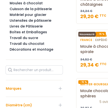
Moules à chocolat
châtaignes
Cuisson de la pâtisserie
34,34 €
Matériel pour glacier
29,20 €
TTC
Ustensiles de pâtisserie
Livres de Pâtisserie
Boîtes et Emballages
- 15 %
Nouveauté
DISTRIBUÉ(E) PA
Travail du sucre
|
FRANCE
EXPÉDIÉ
Travail du chocolat
Moule à choco
Décorations et montage
spirale
34,52 €
29,34 €
TTC
- 15 %
MATFER-BOURGE
Marques
Moule chocola
sphères
5 avi
Diamètre (cm)
30,82 €