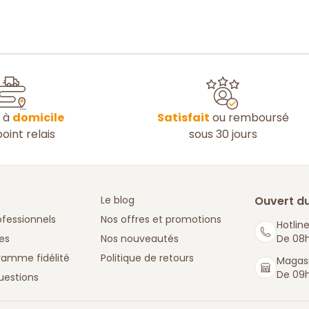
n à
domicile
Satisfait
ou remboursé
oint relais
sous 30 jours
Le blog
Ouvert du
ofessionnels
Nos offres et promotions
Hotline
es
Nos nouveautés
De 08h
ramme fidélité
Politique de retours
Magasi
De 09h
uestions