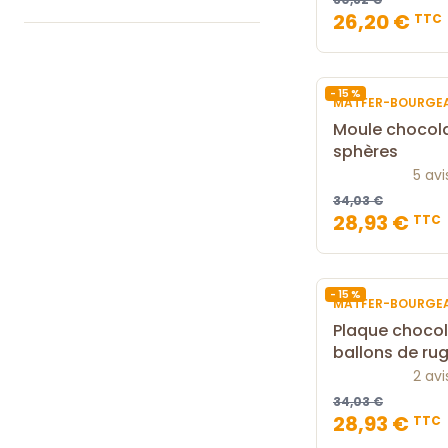
26,20 €
TTC
- 15 %
MATFER-BOURGE
Moule chocol
sphères
5 avi
34,03 €
28,93 €
TTC
- 15 %
MATFER-BOURGE
Plaque chocol
ballons de ru
2 avi
34,03 €
28,93 €
TTC