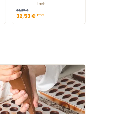
1 avis
38,27 €
32,53 €
TTC