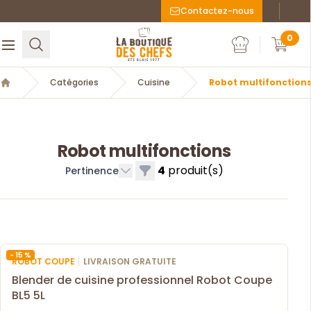
Contactez-nous
Faceboo
Inst
La Boutique des chefs
0
Rechercher
Ouvrir le menu
Mon compte
Mon c
Catégories
Cuisine
Robot multifonction
Accueil
Robot multifonctions
4
produit(s)
Filtres
Pertinence
- 15 %
|
ROBOT COUPE
LIVRAISON GRATUITE
Blender de cuisine professionnel Robot Coupe
BL5 5L