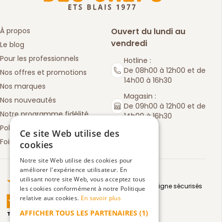
À propos
Ouvert du lundi au
vendredi
Le blog
Pour les professionnels
Hotline :
De 08h00 à 12h00 et de
Nos offres et promotions
14h00 à 16h30
Nos marques
Magasin :
Nos nouveautés
De 09h00 à 12h00 et de
Notre programme fidélité
14h00 à 16h30
Politique de retours
Ce site Web utilise des
Foire aux questions
cookies
Notre site Web utilise des cookies pour
améliorer l'expérience utilisateur. En
Truspilot : La Boutique des chefs
utilisant notre site Web, vous acceptez tous
Moyens de paiement en ligne sécurisés
les cookies conformément à notre Politique
relative aux cookies.
En savoir plus
AFFICHER TOUS LES PARTENAIRES
(1)
TrustScore
4.5
3083
avis
|