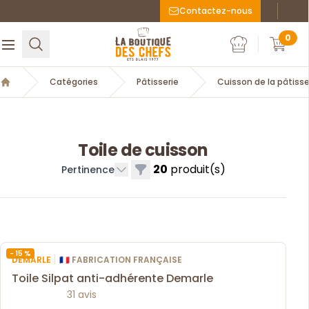
Contactez-nous
Faceboo
Inst
La Boutique des chefs
0
Rechercher
Ouvrir le menu
Mon compte
Mon c
Catégories
Pâtisserie
Cuisson de la pâtisse
Accueil
Toile de cuisson
20
produit(s)
Filtres
Pertinence
- 15 %
|
DEMARLE
🇫🇷 FABRICATION FRANÇAISE
Toile Silpat anti-adhérente Demarle
31 avis