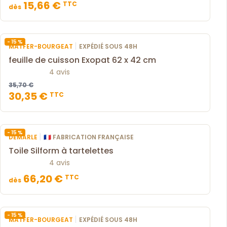
15,66 €
TTC
dès
- 15 %
|
MATFER-BOURGEAT
EXPÉDIÉ SOUS 48H
feuille de cuisson Exopat 62 x 42 cm
4 avis
35,70 €
30,35 €
TTC
- 15 %
|
DEMARLE
🇫🇷 FABRICATION FRANÇAISE
Toile Silform à tartelettes
4 avis
66,20 €
TTC
dès
- 15 %
|
MATFER-BOURGEAT
EXPÉDIÉ SOUS 48H