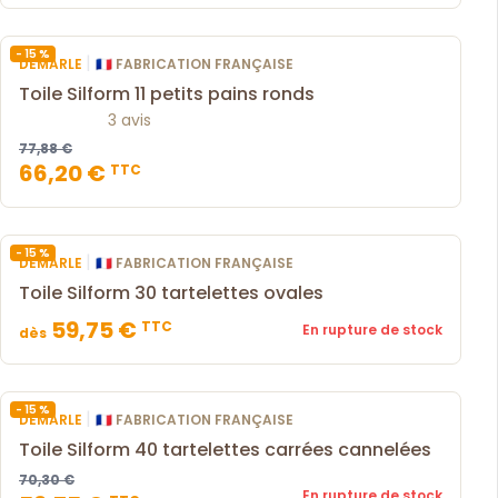
- 15 %
|
DEMARLE
🇫🇷 FABRICATION FRANÇAISE
Toile Silform 11 petits pains ronds
3 avis
77,88 €
66,20 €
TTC
- 15 %
|
DEMARLE
🇫🇷 FABRICATION FRANÇAISE
Toile Silform 30 tartelettes ovales
59,75 €
TTC
En rupture de stock
dès
- 15 %
|
DEMARLE
🇫🇷 FABRICATION FRANÇAISE
Toile Silform 40 tartelettes carrées cannelées
70,30 €
En rupture de stock