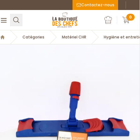
Contactez-nous
Faceboo
Inst
La Boutique des chefs
0
Rechercher
Ouvrir le menu
Mon compte
Mon c
Catégories
Matériel CHR
Hygiène et entret
Accueil