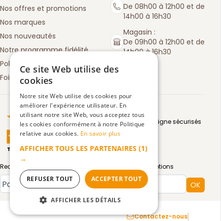
De 08h00 à 12h00 et de
Nos offres et promotions
14h00 à 16h30
Nos marques
Magasin :
Nos nouveautés
De 09h00 à 12h00 et de
Notre programme fidélité
14h00 à 16h30
Politique de retours
Ce site Web utilise des
Foire aux questions
cookies
Notre site Web utilise des cookies pour
améliorer l'expérience utilisateur. En
Truspilot : La Boutique des chefs
utilisant notre site Web, vous acceptez tous
Moyens de paiement en ligne sécurisés
les cookies conformément à notre Politique
relative aux cookies.
En savoir plus
AFFICHER TOUS LES PARTENAIRES
(1)
TrustScore
4.5
3083
avis
|
→
Recevez par email toute notre actualité et nos promotions
Type de compte
REFUSER TOUT
ACCEPTER TOUT
OK
AFFICHER LES DÉTAILS
Mentions légales
Confidentialité
CGV
Contactez-nous
STRICTEMENT NÉCESSAIRES
Facebook :
Instagram 