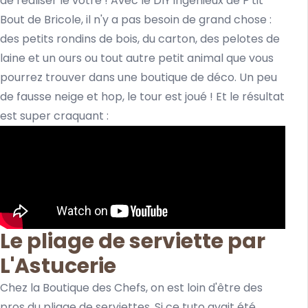
de réaliser le vôtre ! Avec le DIY ingénieux de P'tit
Bout de Bricole, il n'y a pas besoin de grand chose :
des petits rondins de bois, du carton, des pelotes de
laine et un ours ou tout autre petit animal que vous
pourrez trouver dans une boutique de déco. Un peu
de fausse neige et hop, le tour est joué ! Et le résultat
est super craquant :
Le pliage de serviette par
L'Astucerie
Chez la Boutique des Chefs, on est loin d'être des
pros du pliage de serviettes. Si ce tuto avait été