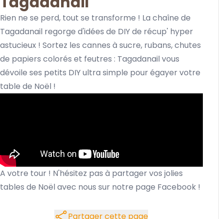
Tagadanail
Rien ne se perd, tout se transforme ! La chaîne de
Tagadanail regorge d'idées de DIY de récup' hyper
astucieux ! Sortez les cannes à sucre, rubans, chutes
de papiers colorés et feutres : Tagadanail vous
dévoile ses petits DIY ultra simple pour égayer votre
table de Noël !
A votre tour ! N'hésitez pas à partager vos jolies
tables de Noël avec nous sur
notre page Facebook
!
Partager cette page
Partager cette page