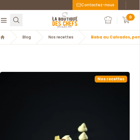
Contactez-nous
Faceboo
Inst
La Boutique des chefs
0
Rechercher
Ouvrir le menu
Mon compte
Mon c
Blog
Nos recettes
Baba au Calvados, pom
Accueil
Nos recettes