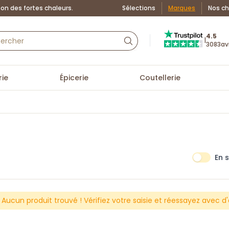
on des fortes chaleurs.
Sélections
Marques
Nos ch
Truspilot : La Boutiq
4.5
|
3083
av
ie
Épicerie
Coutellerie
En 
Aucun produit trouvé ! Vérifiez votre saisie et réessayez avec d