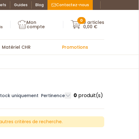
efs
Guides
Blog
Contactez-nous
Facebook : La Bo
Instagram : La
ue des chefs
0
Mon
0
articles
Mon compte
compte
0,00 €
Mon compte
is
Matériel CHR
Promotions
0
produit(s)
stock uniquement
Pertinence
'autres critères de recherche.