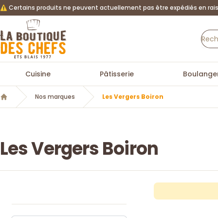
⚠️ Certains produits ne peuvent actuellement pas être expédiés en rais
La Boutique des chefs
Cuisine
Pâtisserie
Boulanger
Nos marques
Les Vergers Boiron
Accueil
Les Vergers Boiron