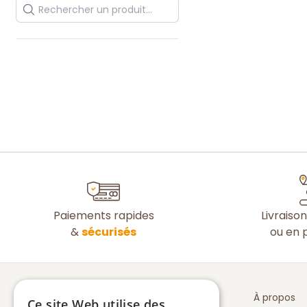
Paiements rapides
Livraiso
&
sécurisés
ou en p
À propos
Ce site Web utilise des