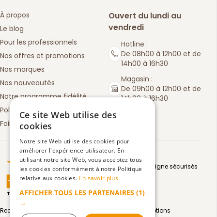
À propos
Ouvert du lundi au
vendredi
Le blog
Pour les professionnels
Hotline :
De 08h00 à 12h00 et de
Nos offres et promotions
14h00 à 16h30
Nos marques
Magasin :
Nos nouveautés
De 09h00 à 12h00 et de
Notre programme fidélité
14h00 à 16h30
Politique de retours
Ce site Web utilise des
Foire aux questions
cookies
Notre site Web utilise des cookies pour
améliorer l'expérience utilisateur. En
Truspilot : La Boutique des chefs
utilisant notre site Web, vous acceptez tous
Moyens de paiement en ligne sécurisés
les cookies conformément à notre Politique
relative aux cookies.
En savoir plus
AFFICHER TOUS LES PARTENAIRES
(1)
TrustScore
4.5
3083
avis
|
→
Recevez par email toute notre actualité et nos promotions