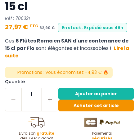
15 cl
Réf : 706321
27,97 €
TTC
En stock : Expédié sous 48h
32,90 €
Ces
6 Flûtes Roma en SAN d'une contenance de
15 cl par Flo
sont élégantes et incassables !
Lire la
suite
Promotions :
vous économisez -4,93 € 🔥
Quantité
1
Ajouter au panier
Acheter cet article
Livraison
gratuite
Paiements
dès 79 € d'achat
sécurisés