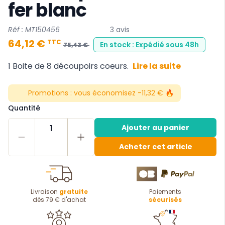
fer blanc
Réf : MT150456
3 avis
64,12 €
TTC
En stock : Expédié sous 48h
75,43 €
1 Boite de 8 découpoirs coeurs.
Lire la suite
Promotions :
vous économisez -11,32 € 🔥
Quantité
1
Ajouter au panier
Acheter cet article
Livraison
gratuite
Paiements
dès 79 € d'achat
sécurisés