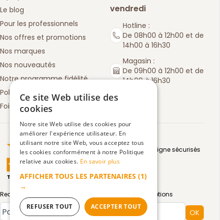
vendredi
Le blog
Pour les professionnels
Hotline :
De 08h00 à 12h00 et de
Nos offres et promotions
14h00 à 16h30
Nos marques
Magasin :
Nos nouveautés
De 09h00 à 12h00 et de
Notre programme fidélité
14h00 à 16h30
Politique de retours
Ce site Web utilise des
Foire aux questions
cookies
Notre site Web utilise des cookies pour
améliorer l'expérience utilisateur. En
Truspilot : La Boutique des chefs
utilisant notre site Web, vous acceptez tous
Moyens de paiement en ligne sécurisés
les cookies conformément à notre Politique
relative aux cookies.
En savoir plus
AFFICHER TOUS LES PARTENAIRES
(1)
TrustScore
4.5
3083
avis
|
→
Recevez par email toute notre actualité et nos promotions
REFUSER TOUT
ACCEPTER TOUT
Type de compte
OK