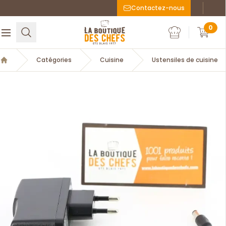
Contactez-nous
Faceboo
Inst
La Boutique des chefs
0
Rechercher
Ouvrir le menu
Mon compte
Mon c
Catégories
Cuisine
Ustensiles de cuisine
Accueil