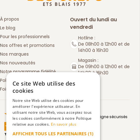
À propos
Ouvert du lundi au
vendredi
Le blog
Pour les professionnels
Hotline :
De 08h00 à 12h00 et de
Nos offres et promotions
14h00 à 16h30
Nos marques
Magasin :
Nos nouveautés
De 09h00 à 12h00 et de
Notre programme fidélité
14h00 à 16h30
Politique de retours
Ce site Web utilise des
Foire aux questions
cookies
Notre site Web utilise des cookies pour
améliorer l'expérience utilisateur. En
Truspilot : La Boutique des chefs
utilisant notre site Web, vous acceptez tous
Moyens de paiement en ligne sécurisés
les cookies conformément à notre Politique
relative aux cookies.
En savoir plus
AFFICHER TOUS LES PARTENAIRES
(1)
TrustScore
4.5
3083
avis
|