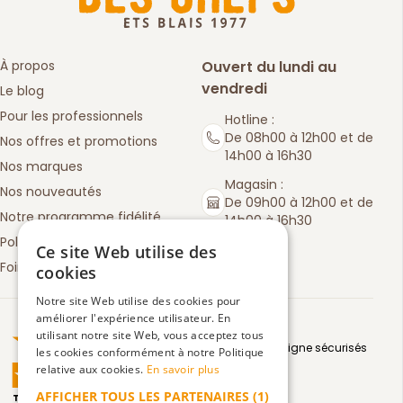
À propos
Ouvert du lundi au
vendredi
Le blog
Pour les professionnels
Hotline :
De 08h00 à 12h00 et de
Nos offres et promotions
14h00 à 16h30
Nos marques
Magasin :
Nos nouveautés
De 09h00 à 12h00 et de
Notre programme fidélité
14h00 à 16h30
Politique de retours
Ce site Web utilise des
Foire aux questions
cookies
Notre site Web utilise des cookies pour
améliorer l'expérience utilisateur. En
Truspilot : La Boutique des chefs
utilisant notre site Web, vous acceptez tous
Moyens de paiement en ligne sécurisés
les cookies conformément à notre Politique
relative aux cookies.
En savoir plus
AFFICHER TOUS LES PARTENAIRES
(1)
TrustScore
4.5
3083
avis
|