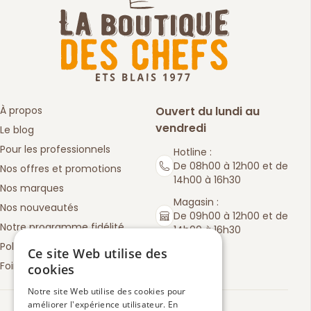
À propos
Ouvert du lundi au
vendredi
Le blog
Pour les professionnels
Hotline :
De 08h00 à 12h00 et de
Nos offres et promotions
14h00 à 16h30
Nos marques
Magasin :
Nos nouveautés
De 09h00 à 12h00 et de
Notre programme fidélité
14h00 à 16h30
Politique de retours
Ce site Web utilise des
Foire aux questions
cookies
Notre site Web utilise des cookies pour
améliorer l'expérience utilisateur. En
Truspilot : La Boutique des chefs