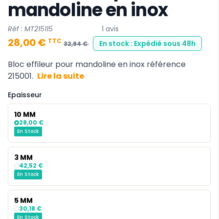
mandoline en inox
Réf : MT215115
1 avis
28,00 €
TTC
En stock : Expédié sous 48h
32,94 €
Bloc effileur pour
mandoline en inox référence
215001
.
Lire la suite
Epaisseur
10 MM
28,00 €
En Stock
3 MM
42,52 €
En Stock
5 MM
30,18 €
En Stock