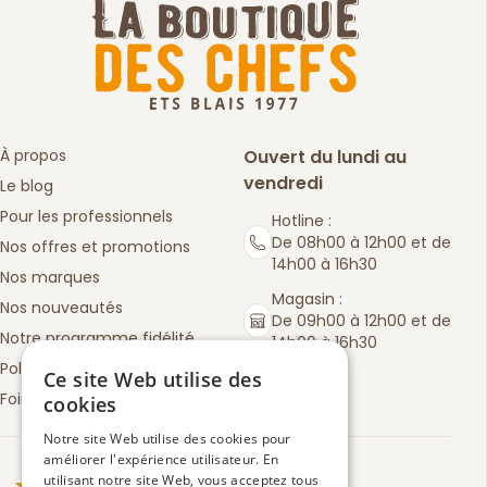
À propos
Ouvert du lundi au
vendredi
Le blog
Pour les professionnels
Hotline :
De 08h00 à 12h00 et de
Nos offres et promotions
14h00 à 16h30
Nos marques
Magasin :
Nos nouveautés
De 09h00 à 12h00 et de
Notre programme fidélité
14h00 à 16h30
Politique de retours
Ce site Web utilise des
Foire aux questions
cookies
Notre site Web utilise des cookies pour
améliorer l'expérience utilisateur. En
Truspilot : La Boutique des chefs
utilisant notre site Web, vous acceptez tous