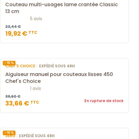
Couteau multi-usages lame crantée Classic
13 cm
5 avis
23,44 €
19,92 €
TTC
- 15 %
|
CHEF'S CHOICE
EXPÉDIÉ SOUS 48H
Aiguiseur manuel pour couteaux lisses 450
Chef's Choice
1 avis
39,60 €
En rupture de stock
33,66 €
TTC
- 15 %
|
JERO
EXPÉDIÉ SOUS 48H