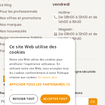
vendredi
Le blog
Pour les professionnels
Hotline :
De 08h00 à 12h00 et de
Nos offres et promotions
14h00 à 16h30
Nos marques
Magasin :
Nos nouveautés
De 09h00 à 12h00 et de
Notre programme fidélité
14h00 à 16h30
Politique de retours
Ce site Web utilise des
Foire aux questions
cookies
Notre site Web utilise des cookies pour
améliorer l'expérience utilisateur. En
Truspilot : La Boutique des chefs
utilisant notre site Web, vous acceptez tous
Moyens de paiement en ligne sécurisés
les cookies conformément à notre Politique
relative aux cookies.
En savoir plus
AFFICHER TOUS LES PARTENAIRES
(1)
TrustScore
4.5
3083
avis
|
→
Recevez par email toute notre actualité et nos promotions
REFUSER TOUT
ACCEPTER TOUT
Type de compte
OK