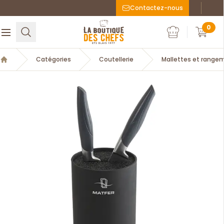
Contactez-nous
Faceboo
Inst
La Boutique des chefs
0
Rechercher
Ouvrir le menu
Mon compte
Mon c
Catégories
Coutellerie
Mallettes et range
Accueil