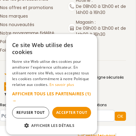
Hotline :
De 08h00 à 12h00 et de
Nos offres et promotions
14h00 à 16h30
Nos marques
Magasin :
Nos nouveautés
De 09h00 à 12h00 et de
Notre programme fidélité
14h00 à 16h30
Politique de retours
Ce site Web utilise des
Foire aux questions
cookies
Notre site Web utilise des cookies pour
améliorer l'expérience utilisateur. En
Truspilot : La Boutique des chefs
utilisant notre site Web, vous acceptez tous
Moyens de paiement en ligne sécurisés
les cookies conformément à notre Politique
relative aux cookies.
En savoir plus
AFFICHER TOUS LES PARTENAIRES
(1)
TrustScore
4.5
3083
avis
|
→
Recevez par email toute notre actualité et nos promotions
Type de compte
REFUSER TOUT
ACCEPTER TOUT
OK
AFFICHER LES DÉTAILS
Mentions légales
Confidentialité
CGV
Contactez-nous