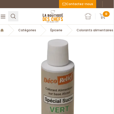
Contactez-nous
Faceboo
Inst
La Boutique des chefs
0
Rechercher
Ouvrir le menu
Mon compte
Mon c
Catégories
Épicerie
Colorants alimentaires
Accueil