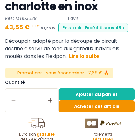
charlotte en inox
Réf : MT153039
1 avis
43,55 €
TTC
En stock : Expédié sous 48h
51,23 €
Découpoir, adapté pour la découpe de biscuit
destiné a servir de fond aux gâteaux individuels
moulés dans les Flexipan.
Lire la suite
Promotions :
vous économisez -7,68 € 🔥
Quantité
1
Ajouter au panier
Acheter cet article
Livraison
gratuite
Paiements
dès 79 € d'achat
sécurisés