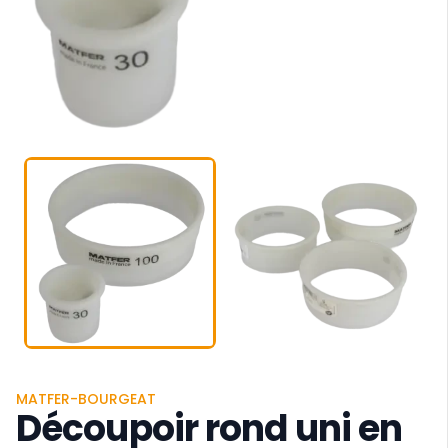
MATFER-BOURGEAT
Découpoir rond uni en