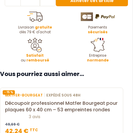
Acheter cet article
Livraison
gratuite
Paiements
dès 79 € d'achat
sécurisés
Satisfait
Entreprise
ou
remboursé
normande
Vous pourriez aussi aimer...
- 15 %
|
MATFER-BOURGEAT
EXPÉDIÉ SOUS 48H
Découpoir professionnel Matfer Bourgeat pour
plaques 60 x 40 cm – 53 empreintes rondes
3 avis
49,69 €
42,24 €
TTC