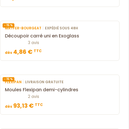
- 15 %
|
MATFER-BOURGEAT
EXPÉDIÉ SOUS 48H
Découpoir carré uni en Exoglass
3 avis
4,86 €
TTC
dès
- 15 %
|
FLEXIPAN
LIVRAISON GRATUITE
Moules Flexipan demi-cylindres
2 avis
93,13 €
TTC
dès