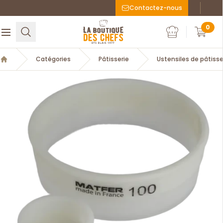
Contactez-nous
Faceboo
Inst
La Boutique des chefs
0
Rechercher
Ouvrir le menu
Mon compte
Mon c
Catégories
Pâtisserie
Ustensiles de pâtisse
Accueil