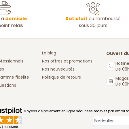
n à
domicile
Satisfait
ou remboursé
oint relais
sous 30 jours
Le blog
Ouvert du
ofessionnels
Nos offres et promotions
Hotline
es
Nos nouveautés
De 08h
ramme fidélité
Politique de retours
Magasi
De 09h
uestions
: La Boutique des chefs
Moyens de paiement en ligne sécurisés
Recevez par email to
Type de compt
5
3083
avis
|