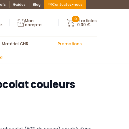
efs
Guides
Blog
Contactez-nous
Facebook : La Bo
Instagram : La
ue des chefs
0
Mon
0
articles
Mon compte
compte
0,00 €
Mon compte
is
Matériel CHR
Promotions
kg
colat couleurs
in chocolat (50% de cacao) enrobé d'une