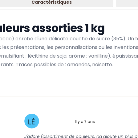
Caractéristiques
leurs assorties 1 kg
cao) enrobé d'une délicate couche de sucre (35%). Un fes
es présentations, les personnalisations ou les inventions
lsifiant : lécithine de soja, arôme : vanilline), épaississ
orants. Traces possibles de : amandes, noisette.
Il y a 7 ans
5 sur 5
J'adore l'assortiment de couleurs, ça ajoute un plus 