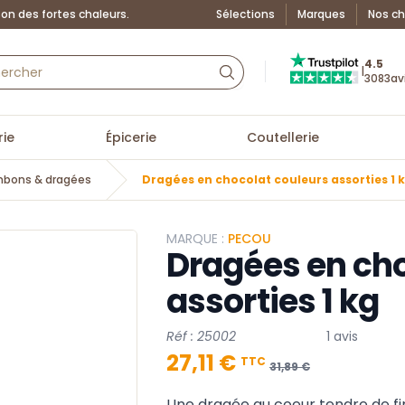
on des fortes chaleurs.
Sélections
Marques
Nos ch
Truspilot : La Boutiq
4.5
|
3083
av
ie
Épicerie
Coutellerie
nbons & dragées
Dragées en chocolat couleurs assorties 1 
MARQUE :
PECOU
Dragées en cho
assorties 1 kg
Réf : 25002
1 avis
27,11 €
TTC
31,89 €
Une dragée au coeur tendre de f