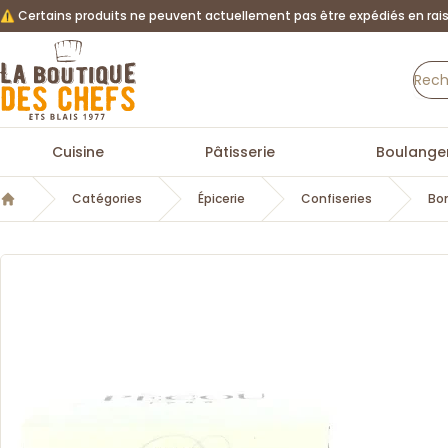
⚠️ Certains produits ne peuvent actuellement pas être expédiés en rais
La Boutique des chefs
Cuisine
Pâtisserie
Boulanger
Catégories
Épicerie
Confiseries
Bo
Accueil