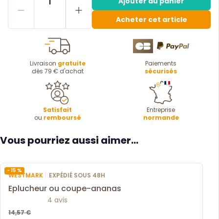
1
Ajouter au panier
Acheter cet article
Livraison
gratuite
Paiements
dès 79 € d'achat
sécurisés
Satisfait
Entreprise
ou
remboursé
normande
Vous pourriez aussi aimer...
- 15 %
|
WESTMARK
EXPÉDIÉ SOUS 48H
Eplucheur ou coupe-ananas
4 avis
14,57 €