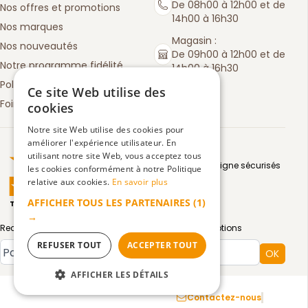
De 08h00 à 12h00 et de
Nos offres et promotions
14h00 à 16h30
Nos marques
Magasin :
Nos nouveautés
De 09h00 à 12h00 et de
Notre programme fidélité
14h00 à 16h30
Politique de retours
Ce site Web utilise des
Foire aux questions
cookies
Notre site Web utilise des cookies pour
améliorer l'expérience utilisateur. En
Truspilot : La Boutique des chefs
utilisant notre site Web, vous acceptez tous
Moyens de paiement en ligne sécurisés
les cookies conformément à notre Politique
relative aux cookies.
En savoir plus
AFFICHER TOUS LES PARTENAIRES
(1)
TrustScore
4.5
3083
avis
|
→
Recevez par email toute notre actualité et nos promotions
REFUSER TOUT
ACCEPTER TOUT
Type de compte
OK
AFFICHER LES DÉTAILS
Mentions légales
Confidentialité
CGV
Contactez-nous
STRICTEMENT NÉCESSAIRES
Facebook :
Instagram 