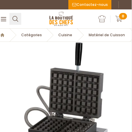
Contactez-nous
Faceboo
Inst
La Boutique des chefs
0
Rechercher
Ouvrir le menu
Mon compte
Mon c
Catégories
Cuisine
Matériel de Cuisson
Accueil