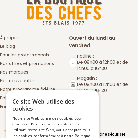
À propos
Ouvert du lundi au
vendredi
Le blog
Pour les professionnels
Hotline :
De 08h00 à 12h00 et de
Nos offres et promotions
14h00 à 16h30
Nos marques
Magasin :
Nos nouveautés
De 09h00 à 12h00 et de
Notre programme fidélité
14h00 à 16h30
Politique de retours
Ce site Web utilise des
Foire aux questions
cookies
Notre site Web utilise des cookies pour
améliorer l'expérience utilisateur. En
Truspilot : La Boutique des chefs
utilisant notre site Web, vous acceptez tous
Moyens de paiement en ligne sécurisés
les cookies conformément à notre Politique