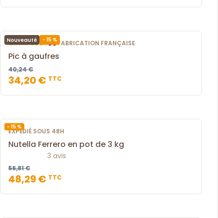
- 15 %
Nouveauté
|
KRAMPOUZ
🇫🇷 FABRICATION FRANÇAISE
Pic à gaufres
40,24 €
34,20 €
TTC
- 15 %
EXPÉDIÉ SOUS 48H
Nutella Ferrero en pot de 3 kg
3 avis
56,81 €
48,29 €
TTC