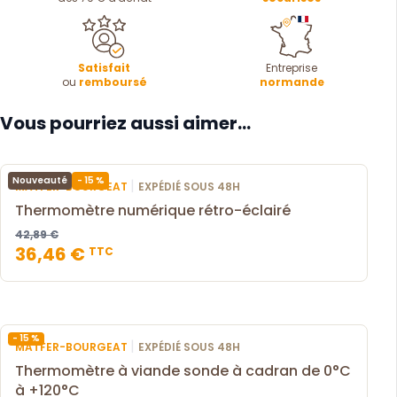
Satisfait
Entreprise
ou
remboursé
normande
Vous pourriez aussi aimer...
- 15 %
Nouveauté
|
MATFER-BOURGEAT
EXPÉDIÉ SOUS 48H
Thermomètre numérique rétro-éclairé
42,89 €
36,46 €
TTC
- 15 %
|
MATFER-BOURGEAT
EXPÉDIÉ SOUS 48H
Thermomètre à viande sonde à cadran de 0°C
à +120°C