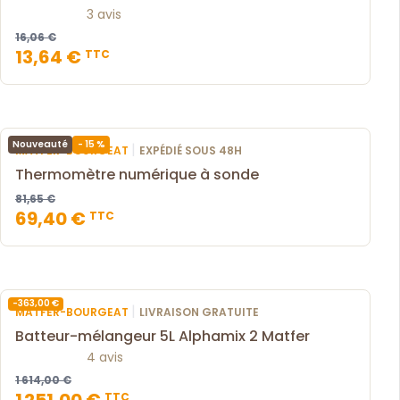
3 avis
16,06 €
13,64 €
TTC
- 15 %
Nouveauté
|
MATFER-BOURGEAT
EXPÉDIÉ SOUS 48H
Thermomètre numérique à sonde
81,65 €
69,40 €
TTC
-363,00 €
|
MATFER-BOURGEAT
LIVRAISON GRATUITE
Batteur-mélangeur 5L Alphamix 2 Matfer
4 avis
1 614,00 €
1 251,00 €
TTC