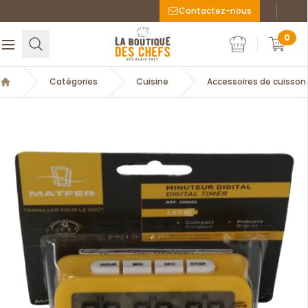
Contactez-nous
Faceboo
Inst
La Boutique des chefs
0
Rechercher
Ouvrir le menu
Mon compte
Mon c
Catégories
Cuisine
Accessoires de cuisson
Accueil