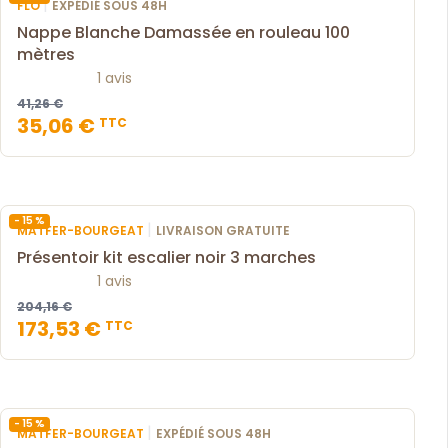
|
FLO
EXPÉDIÉ SOUS 48H
Nappe Blanche Damassée en rouleau 100
mètres
1 avis
41,26 €
35,06 €
TTC
- 15 %
|
MATFER-BOURGEAT
LIVRAISON GRATUITE
Présentoir kit escalier noir 3 marches
1 avis
204,16 €
173,53 €
TTC
- 15 %
|
MATFER-BOURGEAT
EXPÉDIÉ SOUS 48H