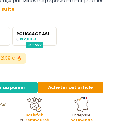
t conçu par Minosharp spécialement pour les
a suite
POLISSAGE 461
192,08 €
En Stock
21,58 € 🔥
r au panier
Acheter cet article
Satisfait
Entreprise
ou
remboursé
normande