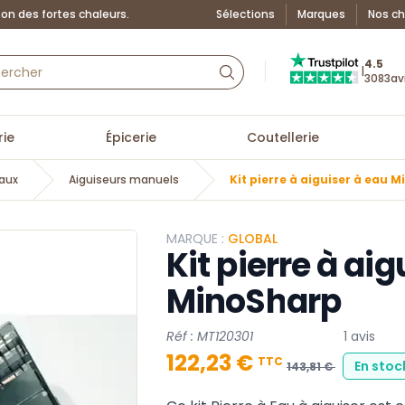
on des fortes chaleurs.
Sélections
Marques
Nos ch
Truspilot : La Boutiq
4.5
|
3083
av
ie
Épicerie
Coutellerie
eaux
Aiguiseurs manuels
Kit pierre à aiguiser à eau 
MARQUE :
GLOBAL
Kit pierre à ai
MinoSharp
Réf : MT120301
1 avis
122,23 €
TTC
En stoc
143,81 €