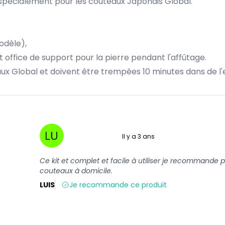
p spécialement pour les couteaux Japonais Global.
odèle),
office de support pour la pierre pendant l'affûtage.
ux Global et doivent être trempées 10 minutes dans de l'e
Il y a 3 ans
5 sur 5
Ce kit et complet et facile à utiliser je recommande 
couteaux à domicile.
LUIS
Je recommande ce produit