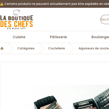
⚠️ Certains produits ne peuvent actuellement pas être expédiés en rais
La Boutique des chefs
Cuisine
Pâtisserie
Boulanger
Catégories
Coutellerie
Aiguiseurs de cout
Accueil