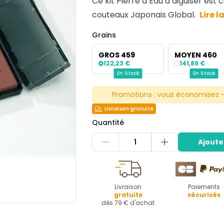
Ce kit Pierre à Eau à aiguiser es
couteaux Japonais Global.
Lire l
Grains
GROS 459
MOYEN 460
122,23 €
141,89 €
En Stock
En Stock
Promotions :
vous économisez -
Livraison gratuite
Quantité
1
Ajoute
Livraison
Paiements
gratuite
sécurisés
dès 79 € d'achat