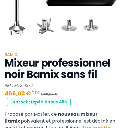
BAMIX
Mixeur professionnel
noir Bamix sans fil
Réf : MT210372
466,03 €
TTC
548,27 €
En stock : Expédié sous 48h
Proposé par Matfer, ce
nouveau mixeur
Bamix
polyvalent et professionnel est décliné en
sans fil et avec un tube de 18.5cm.
Lire la suite