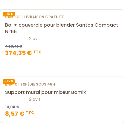
- 15 %
|
SANTOS
LIVRAISON GRATUITE
Bol + couvercle pour blender Santos Compact
N°66
2 avis
440,41 €
374,35 €
TTC
- 15 %
|
BAMIX
EXPÉDIÉ SOUS 48H
Support mural pour mixeur Bamix
2 avis
10,08 €
8,57 €
TTC