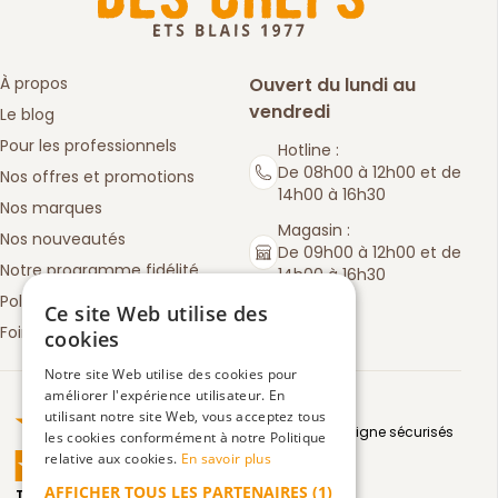
À propos
Ouvert du lundi au
vendredi
Le blog
Pour les professionnels
Hotline :
De 08h00 à 12h00 et de
Nos offres et promotions
14h00 à 16h30
Nos marques
Magasin :
Nos nouveautés
De 09h00 à 12h00 et de
Notre programme fidélité
14h00 à 16h30
Politique de retours
Ce site Web utilise des
Foire aux questions
cookies
Notre site Web utilise des cookies pour
améliorer l'expérience utilisateur. En
Truspilot : La Boutique des chefs
utilisant notre site Web, vous acceptez tous
Moyens de paiement en ligne sécurisés
les cookies conformément à notre Politique
relative aux cookies.
En savoir plus
AFFICHER TOUS LES PARTENAIRES
(1)
TrustScore
4.5
3083
avis
|