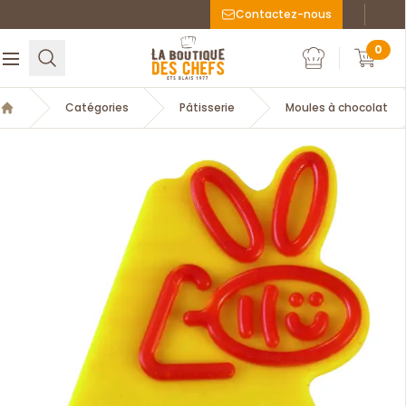
Contactez-nous
Faceboo
Inst
La Boutique des chefs
0
Rechercher
Ouvrir le menu
Mon compte
Mon c
Catégories
Pâtisserie
Moules à chocolat
Accueil