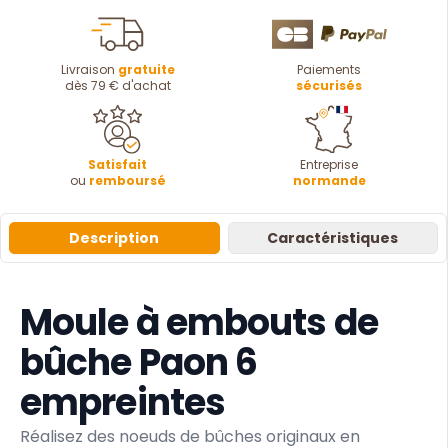
Livraison
gratuite
Paiements
dès 79 € d'achat
sécurisés
Satisfait
Entreprise
ou
remboursé
normande
Description
Caractéristiques
Moule à embouts de
bûche Paon 6
empreintes
Réalisez des noeuds de bûches originaux en