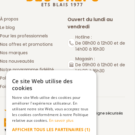
À propos
Ouvert du lundi au
vendredi
Le blog
Pour les professionnels
Hotline :
De 08h00 à 12h00 et de
Nos offres et promotions
14h00 à 16h30
Nos marques
Magasin :
Nos nouveautés
De 09h00 à 12h00 et de
Notre programme fidélité
14h00 à 16h30
Politique de retours
Ce site Web utilise des
Foire aux questions
cookies
Notre site Web utilise des cookies pour
améliorer l'expérience utilisateur. En
Truspilot : La Boutique des chefs
utilisant notre site Web, vous acceptez tous
Moyens de paiement en ligne sécurisés
les cookies conformément à notre Politique
relative aux cookies.
En savoir plus
AFFICHER TOUS LES PARTENAIRES
(1)
TrustScore
4.5
3083
avis
|