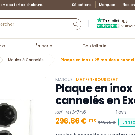
on des fortes chaleurs.
Sélections
Marques
Nos ch
Truspilot : La Boutiq
4.5
|
3083
av
ie
Épicerie
Coutellerie
Moules à Cannelés
Plaque en inox + 25 moules a cannel
MARQUE :
MATFER-BOURGEAT
Plaque en inox
cannelés en Ex
Réf : MT347416
1 avis
296,86 €
TTC
En st
349,25 €