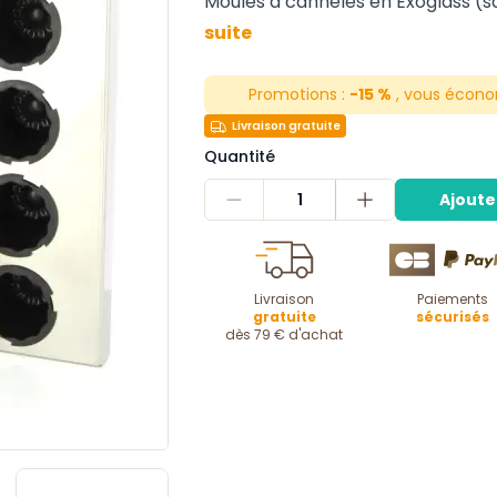
Moules à cannelés en Exoglass (s
suite
Promotions :
-15 %
, vous écono
Livraison gratuite
Quantité
1
Ajoute
Livraison
Paiements
gratuite
sécurisés
dès 79 € d'achat