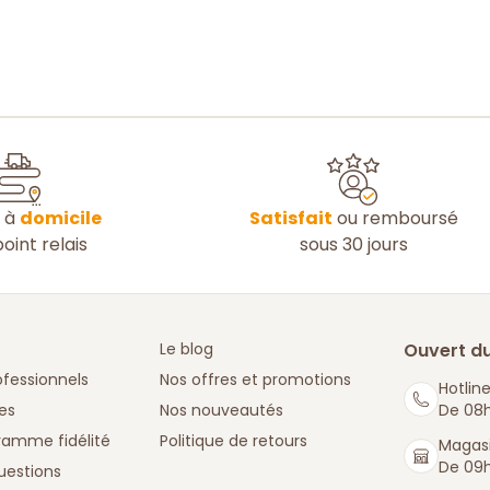
n à
domicile
Satisfait
ou remboursé
oint relais
sous 30 jours
Le blog
Ouvert du
ofessionnels
Nos offres et promotions
Hotline
es
Nos nouveautés
De 08h
ramme fidélité
Politique de retours
Magasi
De 09h
uestions