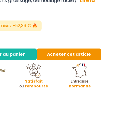
ans graissage, démoulage facile).
Lire la
misez -52,39 € 🔥
r au panier
Acheter cet article
Satisfait
Entreprise
ou
remboursé
normande