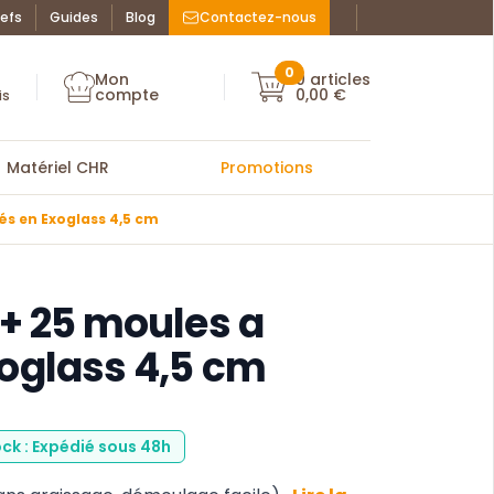
efs
Guides
Blog
Contactez-nous
Facebook : La Bo
Instagram : La
ue des chefs
0
Mon
0
articles
Mon compte
compte
0,00 €
Mon compte
is
Matériel CHR
Promotions
és en Exoglass 4,5 cm
 + 25 moules a
oglass 4,5 cm
ock : Expédié sous 48h