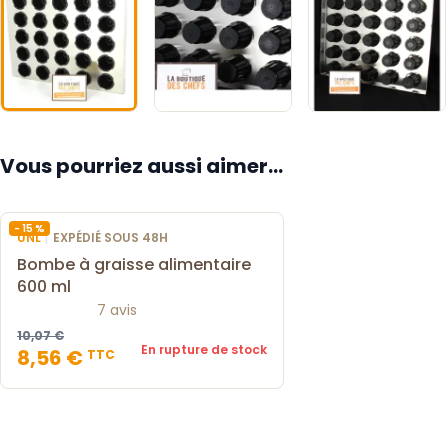
Vous pourriez aussi aimer...
- 15 %
|
UNL
EXPÉDIÉ SOUS 48H
Bombe à graisse alimentaire
600 ml
7 avis
10,07 €
En rupture de stock
8,56 €
TTC