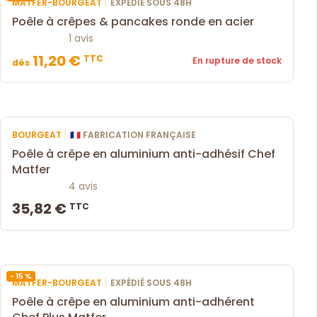
|
MATFER-BOURGEAT
EXPÉDIÉ SOUS 48H
Poêle à crêpes & pancakes ronde en acier
1 avis
11,20 €
TTC
En rupture de stock
dès
|
BOURGEAT
🇫🇷 FABRICATION FRANÇAISE
Poêle à crêpe en aluminium anti-adhésif Chef
Matfer
4 avis
35,82 €
TTC
- 15 %
|
MATFER-BOURGEAT
EXPÉDIÉ SOUS 48H
Poêle à crêpe en aluminium anti-adhérent