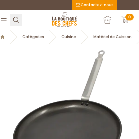
Contactez-nous
Faceboo
Inst
La Boutique des chefs
0
Rechercher
Ouvrir le menu
Mon compte
Mon c
Catégories
Cuisine
Matériel de Cuisson
Accueil