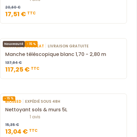
20,60 €
17,51 €
TTC
- 15 %
Nouveauté
|
MATFER-BOURGEAT
LIVRAISON GRATUITE
Manche téléscopique blanc 1,70 - 2,80 m
137,94 €
117,25 €
TTC
- 15 %
|
BIOSEED
EXPÉDIÉ SOUS 48H
Nettoyant sols & murs 5L
1 avis
15,35 €
13,04 €
TTC