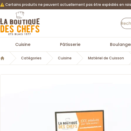
⚠️ Certains produits ne peuvent actuellement pas être expédiés en rais
La Boutique des chefs
Cuisine
Pâtisserie
Boulanger
Catégories
Cuisine
Matériel de Cuisson
Accueil