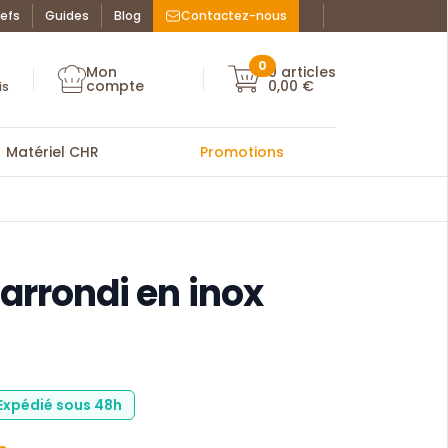
efs
Guides
Blog
Contactez-nous
Facebook : La Bo
Instagram : La
ue des chefs
0
Mon
0
articles
Mon compte
compte
0,00 €
Mon compte
is
Matériel CHR
Promotions
arrondi en inox
 Expédié sous 48h