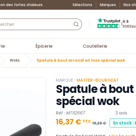
on des fortes chaleurs.
Sélections
Marques
Nos ch
Truspilot : La Boutiq
4.5
|
3083
av
ie
Épicerie
Coutellerie
Woks
Spatule à bout arrondi en inox spécial wok
MARQUE :
MATFER-BOURGEAT
Spatule à bout 
spécial wok
Réf : MT112667
3 avis
16,37 €
TTC
En stock :
19,26 €