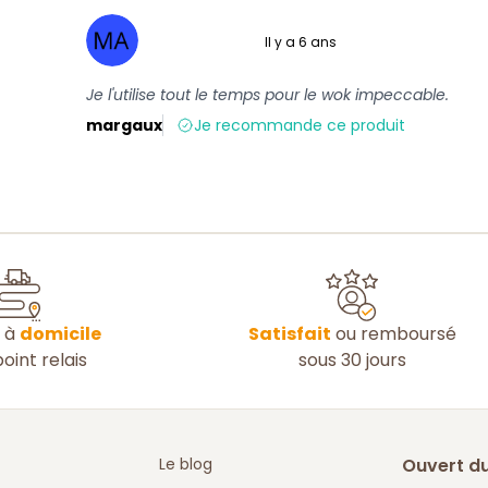
Il y a 6 ans
5 sur 5
Je l'utilise tout le temps pour le wok impeccable.
margaux
Je recommande ce produit
n à
domicile
Satisfait
ou remboursé
oint relais
sous 30 jours
Le blog
Ouvert du