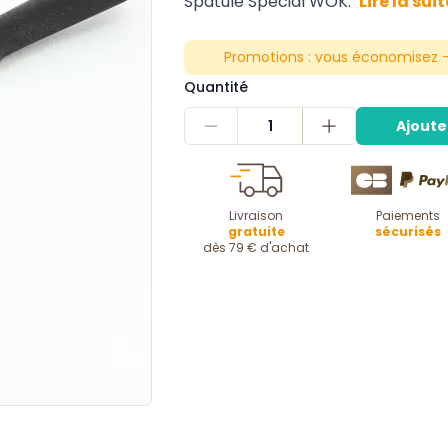
Spatule Spécial WOK.
Lire la suit
Promotions :
vous économisez -
Quantité
1
Ajoute
Livraison
Paiements
gratuite
sécurisés
dès 79 € d'achat