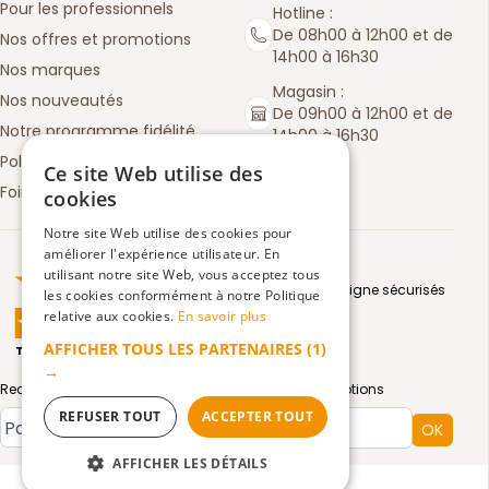
Pour les professionnels
Hotline :
De 08h00 à 12h00 et de
Nos offres et promotions
14h00 à 16h30
Nos marques
Magasin :
Nos nouveautés
De 09h00 à 12h00 et de
Notre programme fidélité
14h00 à 16h30
Politique de retours
Ce site Web utilise des
Foire aux questions
cookies
Notre site Web utilise des cookies pour
améliorer l'expérience utilisateur. En
Truspilot : La Boutique des chefs
utilisant notre site Web, vous acceptez tous
Moyens de paiement en ligne sécurisés
les cookies conformément à notre Politique
relative aux cookies.
En savoir plus
AFFICHER TOUS LES PARTENAIRES
(1)
TrustScore
4.5
3083
avis
|
→
Recevez par email toute notre actualité et nos promotions
REFUSER TOUT
ACCEPTER TOUT
Type de compte
OK
AFFICHER LES DÉTAILS
Mentions légales
Confidentialité
CGV