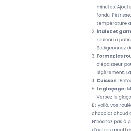
minutes. Ajoutez
fondu. Pétriss
température am
Étalez et garn
rouleau à pâtis
Badigeonnez de
Formez les rou
d’épaisseur pou
légèrement. La
Cuisson :
Enfou
Le glaçage :
M
Versez le glaça
Et voilà, vos rou
chocolat chaud o
N’hésitez pas à p
d’autres recette