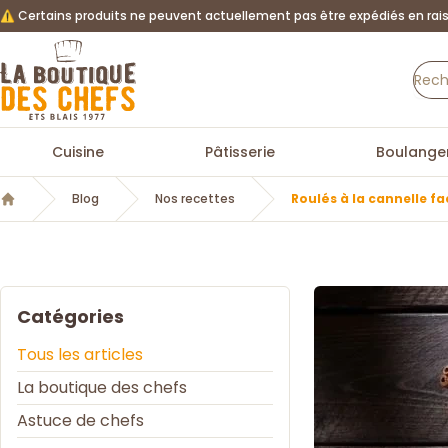
⚠️ Certains produits ne peuvent actuellement pas être expédiés en rais
La Boutique des chefs
Cuisine
Pâtisserie
Boulanger
Blog
Nos recettes
Roulés à la cannelle f
Accueil
Catégories
Tous les articles
La boutique des chefs
Astuce de chefs