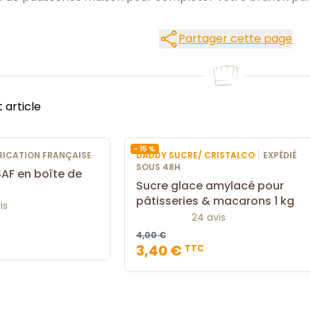
Partager cette
Partager cette page
t article
- 15 %
|
ABRICATION FRANÇAISE
DADDY SUCRE/ CRISTALCO
EXPÉDIÉ
SOUS 48H
SAF en boîte de
Sucre glace amylacé pour
pâtisseries & macarons 1 kg
is
24 avis
4,00 €
3,40 €
TTC