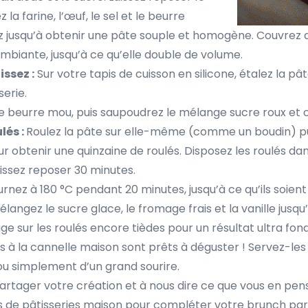
 la farine, l’œuf, le sel et le beurre
ez jusqu’à obtenir une pâte souple et homogène. Couvrez d
biante, jusqu’à ce qu’elle double de volume.
issez :
Sur votre tapis de cuisson en silicone, étalez la pâ
serie.
 beurre mou, puis saupoudrez le mélange sucre roux et 
lés :
Roulez la pâte sur elle-même (comme un boudin) pu
r obtenir une quinzaine de roulés. Disposez les roulés da
issez reposer 30 minutes.
rnez à 180 °C pendant 20 minutes, jusqu’à ce qu’ils soient 
élangez le sucre glace, le fromage frais et la vanille jusq
ge sur les roulés encore tièdes pour un résultat ultra fo
lés à la cannelle maison sont prêts à déguster ! Servez-l
u simplement d’un grand sourire.
artager votre création et à nous dire ce que vous en pense
s de pâtisseries maison pour compléter votre brunch parf