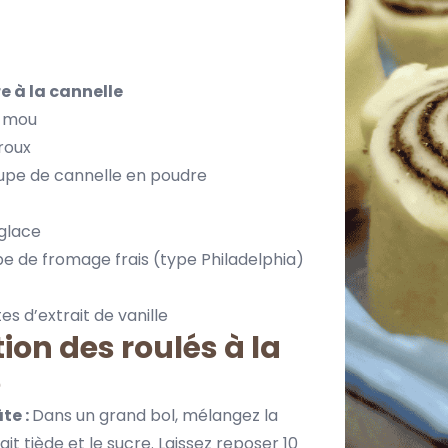
e à la cannelle
e mou
roux
soupe de cannelle en poudre
 glace
upe de fromage frais (type Philadelphia)
s d’extrait de vanille
ion des roulés à la
e
te :
Dans un grand bol, mélangez la
ait tiède et le sucre. Laissez reposer 10