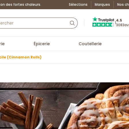
on des fortes chaleurs.
Sélections
Marques
Nos ch
Truspilot : La Boutiq
4.5
|
3083
av
ie
Épicerie
Coutellerie
acile (Cinnamon Rolls)