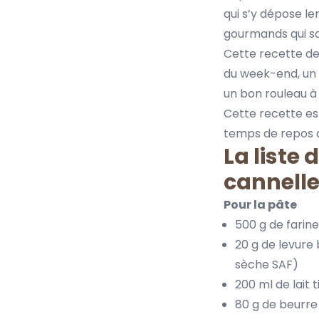
qui s’y dépose le
gourmands qui so
Cette recette de 
du week-end, un 
un bon rouleau à 
Cette recette est
temps de repos d
La liste 
cannell
Pour la pâte
500 g de farine
20 g de levure
sèche SAF
)
200 ml de lait 
80 g de beurre