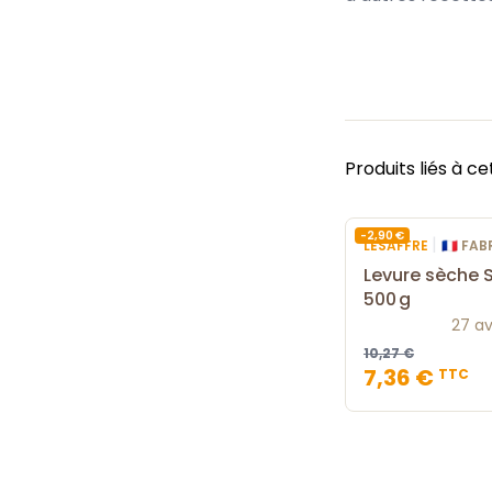
Produits liés à ce
-2,90 €
|
LESAFFRE
🇫🇷 F
Levure sèche 
500 g
27 av
10,27 €
7,36 €
TTC