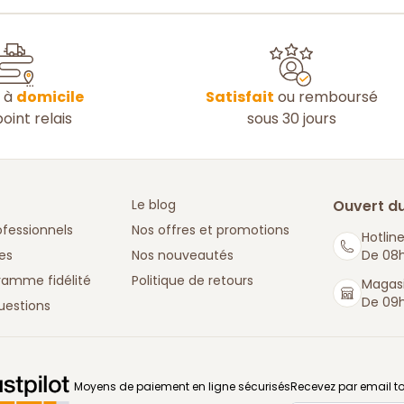
n à
domicile
Satisfait
ou remboursé
oint relais
sous 30 jours
Le blog
Ouvert du
ofessionnels
Nos offres et promotions
Hotline
es
Nos nouveautés
De 08h
ramme fidélité
Politique de retours
Magasi
De 09h
uestions
: La Boutique des chefs
Moyens de paiement en ligne sécurisés
Recevez par email to