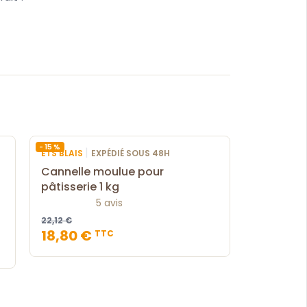
 page
- 15 %
|
ETS BLAIS
EXPÉDIÉ SOUS 48H
Cannelle moulue pour
pâtisserie 1 kg
5 avis
22,12 €
18,80 €
TTC