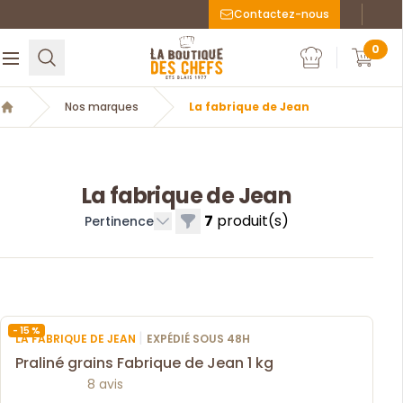
Contactez-nous
Faceboo
Inst
La Boutique des chefs
0
Rechercher
Ouvrir le menu
Mon compte
Mon c
Nos marques
La fabrique de Jean
Accueil
La fabrique de Jean
7
produit(s)
Filtres
Pertinence
- 15 %
|
LA FABRIQUE DE JEAN
EXPÉDIÉ SOUS 48H
Praliné grains Fabrique de Jean 1 kg
8 avis