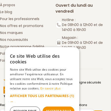
À propos
Ouvert du lundi au
vendredi
Le blog
Pour les professionnels
Hotline :
De 08h00 à 12h00 et de
Nos offres et promotions
14h00 à 16h30
Nos marques
Magasin :
Nos nouveautés
De 09h00 à 12h00 et de
Notre programme fidélité
14h00 à 16h30
Politique de retours
Ce site Web utilise des
Foire aux questions
cookies
Notre site Web utilise des cookies pour
améliorer l'expérience utilisateur. En
Truspilot : La Boutique des chefs
utilisant notre site Web, vous acceptez tous
Moyens de paiement en ligne sécurisés
les cookies conformément à notre Politique
relative aux cookies.
En savoir plus
AFFICHER TOUS LES PARTENAIRES
(1)
TrustScore
4.5
3083
avis
|
→
Recevez par email toute notre actualité et nos promotions