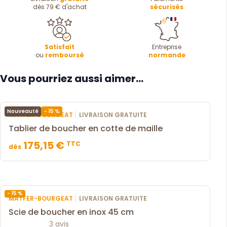
dès 79 € d'achat
sécurisés
Satisfait
Entreprise
ou
remboursé
normande
Vous pourriez aussi aimer...
- 15 %
Nouveauté
|
MATFER-BOURGEAT
LIVRAISON GRATUITE
Tablier de boucher en cotte de maille
175,15 €
TTC
dès
- 15 %
|
MATFER-BOURGEAT
LIVRAISON GRATUITE
Scie de boucher en inox 45 cm
3 avis