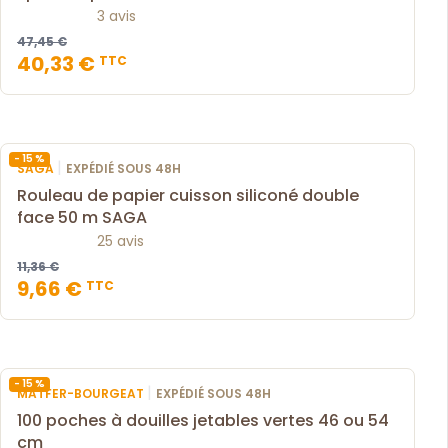
3 avis
47,45 €
40,33 €
TTC
- 15 %
|
SAGA
EXPÉDIÉ SOUS 48H
Rouleau de papier cuisson siliconé double
face 50 m SAGA
25 avis
11,36 €
9,66 €
TTC
- 15 %
|
MATFER-BOURGEAT
EXPÉDIÉ SOUS 48H
100 poches à douilles jetables vertes 46 ou 54
cm