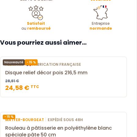
Satisfait
Entreprise
ou
remboursé
normande
Vous pourriez aussi aimer...
- 15 %
Nouveauté
|
FLEXIPAN
🇫🇷 FABRICATION FRANÇAISE
Disque relief décor pois 216,5 mm
28,91 €
24,58 €
TTC
- 15 %
|
MATFER-BOURGEAT
EXPÉDIÉ SOUS 48H
Rouleau à pâtisserie en polyéthylène blanc
spéciale pâte 50 cm