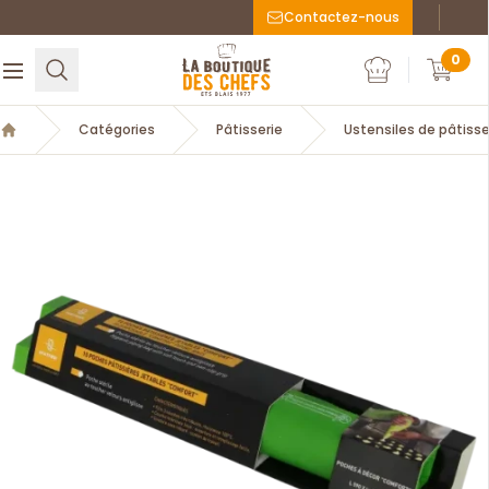
Contactez-nous
Faceboo
Inst
La Boutique des chefs
0
Rechercher
Ouvrir le menu
Mon compte
Mon c
Catégories
Pâtisserie
Ustensiles de pâtisse
Accueil