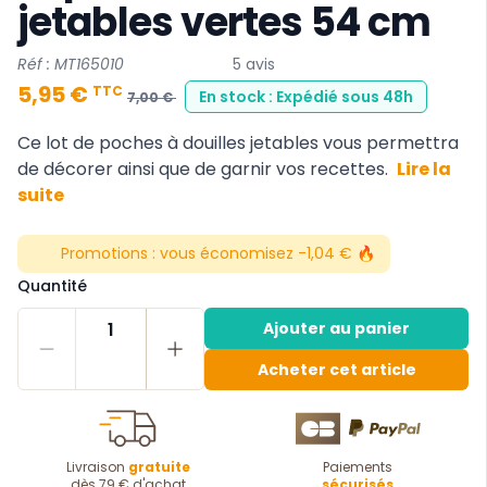
jetables vertes 54 cm
Réf : MT165010
5 avis
5,95 €
TTC
En stock : Expédié sous 48h
7,00 €
Ce lot de poches à douilles jetables vous permettra
de décorer ainsi que de garnir vos recettes.
Lire la
suite
Promotions :
vous économisez -1,04 € 🔥
Quantité
1
Ajouter au panier
Acheter cet article
Livraison
gratuite
Paiements
dès 79 € d'achat
sécurisés