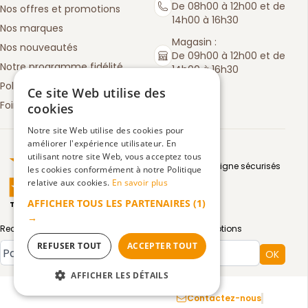
De 08h00 à 12h00 et de
Nos offres et promotions
14h00 à 16h30
Nos marques
Magasin :
Nos nouveautés
De 09h00 à 12h00 et de
Notre programme fidélité
14h00 à 16h30
Politique de retours
Ce site Web utilise des
Foire aux questions
cookies
Notre site Web utilise des cookies pour
améliorer l'expérience utilisateur. En
Truspilot : La Boutique des chefs
utilisant notre site Web, vous acceptez tous
Moyens de paiement en ligne sécurisés
les cookies conformément à notre Politique
relative aux cookies.
En savoir plus
AFFICHER TOUS LES PARTENAIRES
(1)
TrustScore
4.5
3083
avis
|
→
Recevez par email toute notre actualité et nos promotions
REFUSER TOUT
ACCEPTER TOUT
Type de compte
OK
AFFICHER LES DÉTAILS
Mentions légales
Confidentialité
CGV
Contactez-nous
STRICTEMENT NÉCESSAIRES
Facebook :
Instagram 